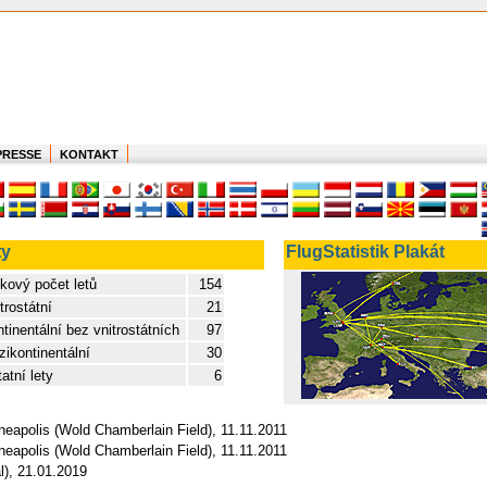
PRESSE
KONTAKT
ty
FlugStatistik Plakát
kový počet letů
154
trostátní
21
tinentální bez vnitrostátních
97
ikontinentální
30
atní lety
6
neapolis (Wold Chamberlain Field), 11.11.2011
neapolis (Wold Chamberlain Field), 11.11.2011
l), 21.01.2019