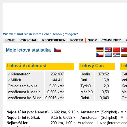
Wie weit sind Sie in Ihrem Leben schon geflogen?
HOME
VORSCHAU
REGISTRIEREN
POSTER
SHOP
COMMUNITY
Moje letová statistika
Letová Vzdálenost
Letový Čas
Le
v Kilometrech
232.407
Hodin
378:52
Cel
v Mílích
144.411
Dnů
15,8
Vni
Obvod zeměkoule
5,80 krát
Týdnů
2,3
Kon
Vzdálenost k Měsíci
0,605 krát
Měsíců
0,53
Mez
Vzdálenost ke Slunci
0,0016 krát
Roků
0,043
Ost
Nejdelší let (vzdálenost):
6.692 km, 9:15 h, Amsterdam (Schiphol) - Min
Nejdelší let (délka):
9:15 h, 6.692 km, Amsterdam (Schiphol) - Min
Nejkratší let:
200 km, 1:00 h, Hurghada - Luxor (Internationa