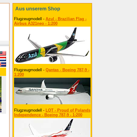
Aus unserem Shop
Flugzeugmodell -
Azul - Brazilian Flag -
Airbus A321neo - 1:200
Flugzeugmodell -
Qantas - Boeing 787-9 -
1:200
Flugzeugmodell -
LOT - Proud of Polands
Independence - Boeing 787-9 - 1:200