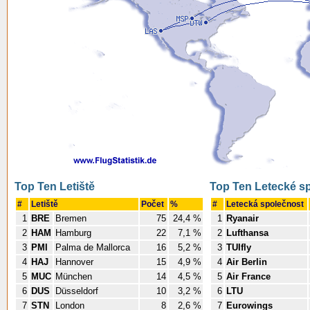
Top Ten Letiště
Top Ten Letecké s
#
Letiště
Počet
%
#
Letecká společnost
1
BRE
Bremen
75
24,4 %
1
Ryanair
2
HAM
Hamburg
22
7,1 %
2
Lufthansa
3
PMI
Palma de Mallorca
16
5,2 %
3
TUIfly
4
HAJ
Hannover
15
4,9 %
4
Air Berlin
5
MUC
München
14
4,5 %
5
Air France
6
DUS
Düsseldorf
10
3,2 %
6
LTU
7
STN
London
8
2,6 %
7
Eurowings