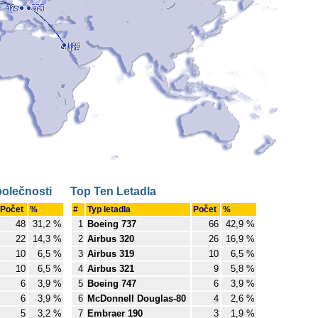
polečnosti
Top Ten Letadla
Počet
%
#
Typ letadla
Počet
%
48
31,2 %
1
Boeing 737
66
42,9 %
22
14,3 %
2
Airbus 320
26
16,9 %
10
6,5 %
3
Airbus 319
10
6,5 %
10
6,5 %
4
Airbus 321
9
5,8 %
6
3,9 %
5
Boeing 747
6
3,9 %
6
3,9 %
6
McDonnell Douglas-80
4
2,6 %
5
3,2 %
7
Embraer 190
3
1,9 %