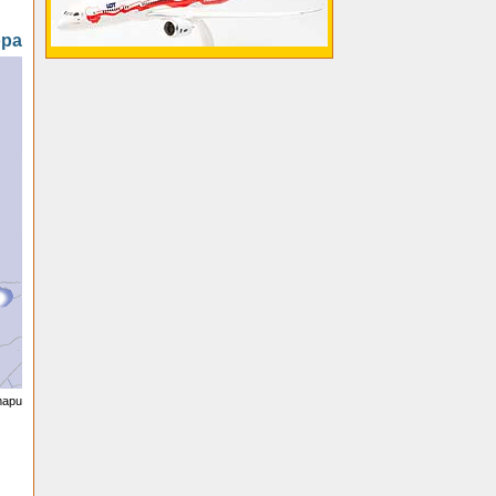
opa
 mapu