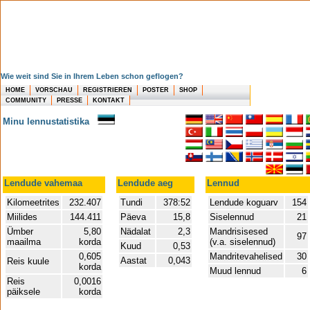
Wie weit sind Sie in Ihrem Leben schon geflogen?
HOME
VORSCHAU
REGISTRIEREN
POSTER
SHOP
COMMUNITY
PRESSE
KONTAKT
Minu lennustatistika
Lendude vahemaa
Lendude aeg
Lennud
Kilomeetrites
232.407
Tundi
378:52
Lendude koguarv
154
Miilides
144.411
Päeva
15,8
Siselennud
21
Ümber
5,80
Nädalat
2,3
Mandrisisesed
97
maailma
korda
(v.a. siselennud)
Kuud
0,53
0,605
Mandritevahelised
30
Aastat
0,043
Reis kuule
korda
Muud lennud
6
Reis
0,0016
päiksele
korda