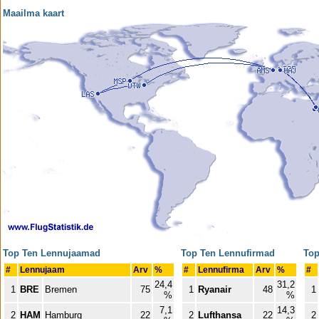
Maailma kaart
Top Ten Lennujaamad
Top Ten Lennufirmad
Top
#
Lennujaam
Arv
%
#
Lennufirma
Arv
%
#
24,4
31,2
1
BRE
Bremen
75
1
Ryanair
48
1
%
%
7,1
14,3
2
HAM
Hamburg
22
2
Lufthansa
22
2