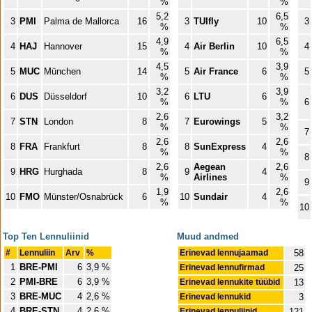
%
%
5,2
6,5
3
PMI
Palma de Mallorca
16
3
TUIfly
10
3
%
%
4,9
6,5
4
HAJ
Hannover
15
4
Air Berlin
10
4
%
%
4,5
3,9
5
MUC
München
14
5
Air France
6
5
%
%
3,2
3,9
6
DUS
Düsseldorf
10
6
LTU
6
%
%
6
2,6
3,2
7
STN
London
8
7
Eurowings
5
%
%
7
2,6
2,6
8
FRA
Frankfurt
8
8
SunExpress
4
%
%
8
2,6
Aegean
2,6
9
HRG
Hurghada
8
9
4
%
Airlines
%
9
1,9
2,6
10
FMO
Münster/Osnabrück
6
10
Sundair
4
%
%
10
Top Ten Lennuliinid
Muud andmed
#
Lennuliin
Arv
%
Erinevad lennujaamad
58
1
BRE-PMI
6
3,9 %
Erinevad lennufirmad
25
2
PMI-BRE
6
3,9 %
Erinevad lennukite tüübid
13
3
BRE-MUC
4
2,6 %
Erinevad lennukid
3
4
BRE-STN
4
2,6 %
Erinevad lennuliinid
121