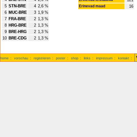
5
STN-BRE
4
2,6 %
Erinevad maad
16
6
MUC-BRE
3
1,9 %
7
FRA-BRE
2
1,3 %
8
HRG-BRE
2
1,3 %
9
BRE-HRG
2
1,3 %
10
BRE-CDG
2
1,3 %
home
:
vorschau
:
registrieren
:
poster
:
shop
:
links
:
impressum
:
kontakt
: