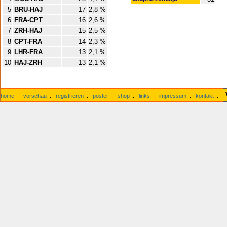
5
BRU-HAJ
17
2,8 %
6
FRA-CPT
16
2,6 %
7
ZRH-HAJ
15
2,5 %
8
CPT-FRA
14
2,3 %
9
LHR-FRA
13
2,1 %
10
HAJ-ZRH
13
2,1 %
home
:
vorschau
:
registrieren
:
poster
:
shop
:
links
:
impressum
:
kontakt
: