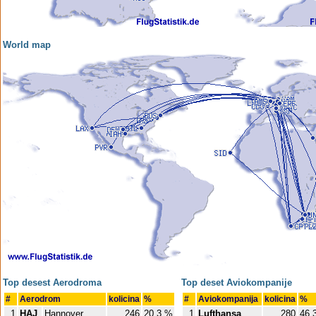
World map
Top desest Aerodroma
Top deset Aviokompanije
#
Aerodrom
kolicina
%
#
Aviokompanija
kolicina
%
1
HAJ
Hannover
246
20,3 %
1
Lufthansa
280
46,