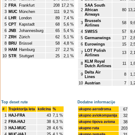
2
FRA
Frankfurt
208
17,2 %
SAA South
2
African
80
13,
3
MUC
München
111
9,2 %
Airways
4
LHR
London
89
7,4 %
Brussels
3
58
9,
5
CPT
Kapstadt
68
5,6 %
Airlines
6
JNB
Johannesburg
65
5,4 %
4
SWISS
57
9,
7
ZRH
Zürich
62
5,1 %
5
Germanwings
17
2,
8
BRU
Brüssel
58
4,8 %
6
Eurowings
15
2,
9
HAM
Hamburg
27
2,2 %
LOT Polish
7
13
2,
Airlines
10
STR
Stuttgart
25
2,1 %
KLM Royal
8
11
1,
Dutch Airlines
Delta Air
9
8
1,
Lines
10
Austrian
7
1,
Top deset rute
Dodatne informacije
#
Trajektorija leta
kolicina
%
ukupno aerodroma
67
1
HAJ-FRA
43
7,1 %
ukupno aviokompanija
32
2
FRA-HAJ
38
6,3 %
ukupno tipova aviona
38
3
HAJ-MUC
28
4,6 %
ukupno ruta
203
4
MUC-HAJ
25
4,1 %
ukupno zemalja
31