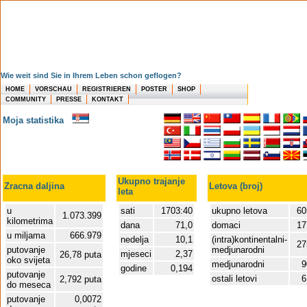
Wie weit sind Sie in Ihrem Leben schon geflogen?
HOME
VORSCHAU
REGISTRIEREN
POSTER
SHOP
COMMUNITY
PRESSE
KONTAKT
Moja statistika
Ukupno trajanje
Zracna daljina
Letova (broj)
leta
u
sati
1703:40
ukupno letova
60
1.073.399
kilometrima
dana
71,0
domaci
17
u miljama
666.979
nedelja
10,1
(intra)kontinentalni-
27
putovanje
medjunarodni
mjeseci
2,37
26,78 puta
oko svijeta
medjunarodni
9
godine
0,194
putovanje
ostali letovi
6
2,792 puta
do meseca
putovanje
0,0072