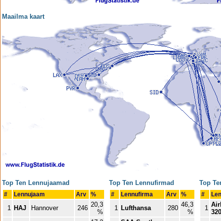
Maailma kaart
Top Ten Lennujaamad
Top Ten Lennufirmad
Top Te
#
Lennujaam
Arv
%
#
Lennufirma
Arv
%
#
Le
20,3
46,3
Ai
1
HAJ
Hannover
246
1
Lufthansa
280
1
%
%
32