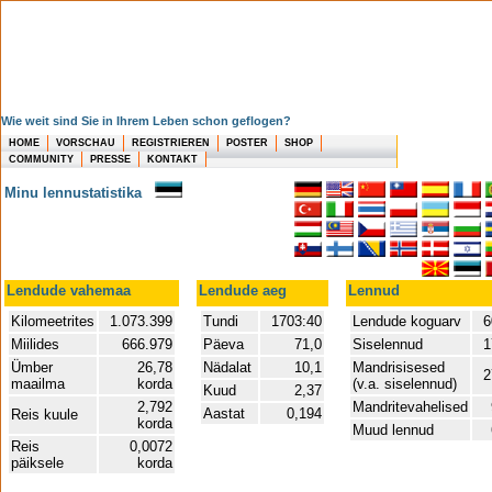
Wie weit sind Sie in Ihrem Leben schon geflogen?
HOME
VORSCHAU
REGISTRIEREN
POSTER
SHOP
COMMUNITY
PRESSE
KONTAKT
Minu lennustatistika
Lendude vahemaa
Lendude aeg
Lennud
Kilomeetrites
1.073.399
Tundi
1703:40
Lendude koguarv
6
Miilides
666.979
Päeva
71,0
Siselennud
1
Ümber
26,78
Nädalat
10,1
Mandrisisesed
2
maailma
korda
(v.a. siselennud)
Kuud
2,37
2,792
Mandritevahelised
Aastat
0,194
Reis kuule
korda
Muud lennud
Reis
0,0072
päiksele
korda