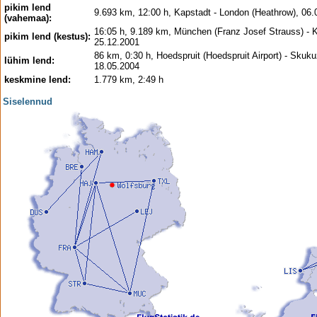
pikim lend
9.693 km, 12:00 h, Kapstadt - London (Heathrow), 06.
(vahemaa):
16:05 h, 9.189 km, München (Franz Josef Strauss) - 
pikim lend (kestus):
25.12.2001
86 km, 0:30 h, Hoedspruit (Hoedspruit Airport) - Skuku
lühim lend:
18.05.2004
keskmine lend:
1.779 km, 2:49 h
Siselennud