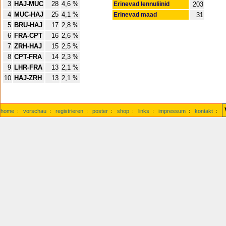
3
HAJ-MUC
28
4,6 %
Erinevad lennuliinid
203
4
MUC-HAJ
25
4,1 %
Erinevad maad
31
5
BRU-HAJ
17
2,8 %
6
FRA-CPT
16
2,6 %
7
ZRH-HAJ
15
2,5 %
8
CPT-FRA
14
2,3 %
9
LHR-FRA
13
2,1 %
10
HAJ-ZRH
13
2,1 %
home
:
vorschau
:
registrieren
:
poster
:
shop
:
links
:
impressum
:
kontakt
: