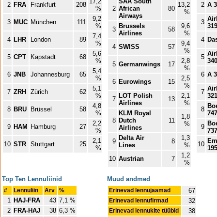
17,2
SAA South
2
FRA
Frankfurt
208
13,2
2
A 
%
2
African
80
%
Airways
9,2
Ai
3
MUC
München
111
3
%
Brussels
9,6
31
3
58
Airlines
%
7,4
4
LHR
London
89
4
Da
%
9,4
4
SWISS
57
%
5,6
Ai
5
CPT
Kapstadt
68
5
%
2,8
34
5
Germanwings
17
%
5,4
6
JNB
Johannesburg
65
6
A 
%
2,5
6
Eurowings
15
%
5,1
Ai
7
ZRH
Zürich
62
7
%
LOT Polish
2,1
32
7
13
Airlines
%
4,8
Bo
8
BRU
Brüssel
58
8
%
KLM Royal
74
1,8
8
Dutch
11
2,2
Bo
%
9
HAM
Hamburg
27
9
Airlines
%
73
Delta Air
1,3
2,1
Em
9
8
10
STR
Stuttgart
25
10
Lines
%
%
19
1,2
10
Austrian
7
%
Top Ten Lennuliinid
Muud andmed
#
Lennuliin
Arv
%
Erinevad lennujaamad
67
1
HAJ-FRA
43
7,1 %
Erinevad lennufirmad
32
2
FRA-HAJ
38
6,3 %
Erinevad lennukite tüübid
38