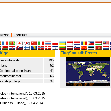
PRESSE
KONTAKT
lüge
FlugStatistik Poster
Gesamtanzahl
196
Inland
52
Kontinental ohne Inland
41
Interkontinental
66
Sonstige Flüge
37
les (International), 13.03.2015
les (International), 13.03.2015
(Princess Juliana), 12.04.2014