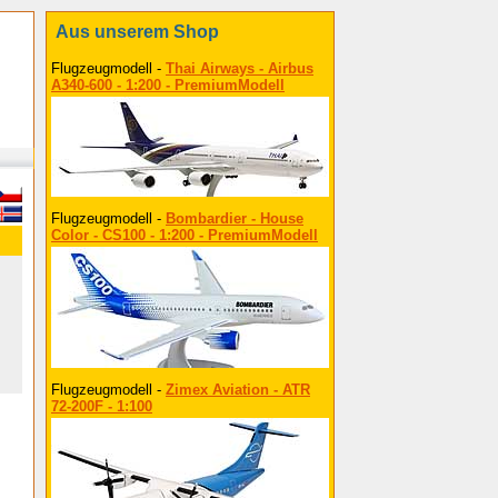
Aus unserem Shop
Flugzeugmodell -
Thai Airways - Airbus
A340-600 - 1:200 - PremiumModell
Flugzeugmodell -
Bombardier - House
Color - CS100 - 1:200 - PremiumModell
Flugzeugmodell -
Zimex Aviation - ATR
72-200F - 1:100