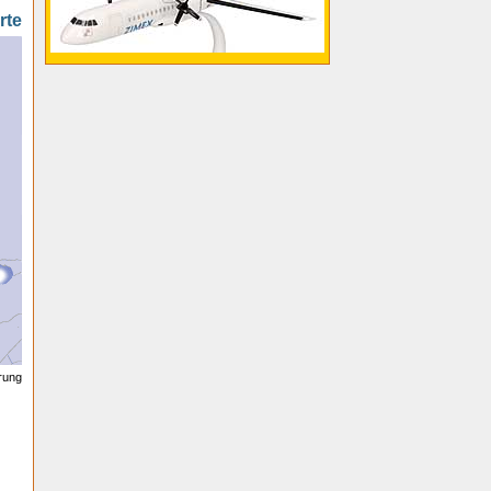
rte
erung