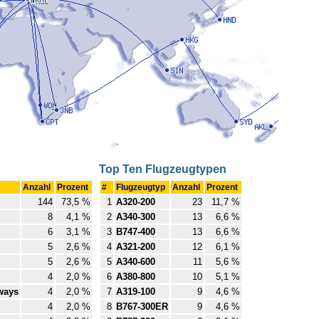
Top Ten Flugzeugtypen
Anzahl
Prozent
#
Flugzeugtyp
Anzahl
Prozent
144
73,5 %
1
A320-200
23
11,7 %
8
4,1 %
2
A340-300
13
6,6 %
6
3,1 %
3
B747-400
13
6,6 %
5
2,6 %
4
A321-200
12
6,1 %
5
2,6 %
5
A340-600
11
5,6 %
4
2,0 %
6
A380-800
10
5,1 %
ways
4
2,0 %
7
A319-100
9
4,6 %
4
2,0 %
8
B767-300ER
9
4,6 %