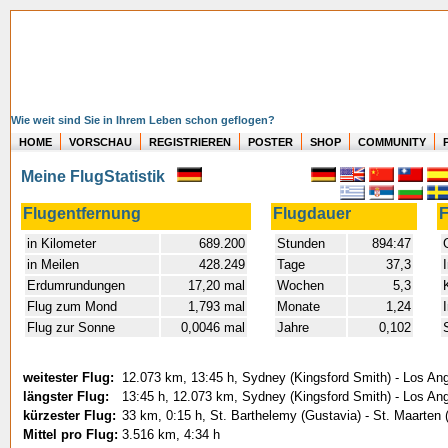
Wie weit sind Sie in Ihrem Leben schon geflogen?
HOME
VORSCHAU
REGISTRIEREN
POSTER
SHOP
COMMUNITY
Meine FlugStatistik
Flugentfernung
Flugdauer
F
in Kilometer
689.200
Stunden
894:47
in Meilen
428.249
Tage
37,3
Erdumrundungen
17,20 mal
Wochen
5,3
Flug zum Mond
1,793 mal
Monate
1,24
Flug zur Sonne
0,0046 mal
Jahre
0,102
weitester Flug:
12.073 km, 13:45 h, Sydney (Kingsford Smith) - Los Ange
längster Flug:
13:45 h, 12.073 km, Sydney (Kingsford Smith) - Los Ange
kürzester Flug:
33 km, 0:15 h, St. Barthelemy (Gustavia) - St. Maarten 
Mittel pro Flug:
3.516 km, 4:34 h