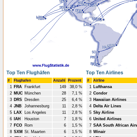
Top Ten Flughäfen
Top Ten Airlines
#
Flughafen
Anzahl
Prozent
#
Airline
1
FRA
Frankfurt
149
38,0 %
1
Lufthansa
2
MUC
München
28
7,1 %
2
Condor
3
DRS
Dresden
25
6,4 %
3
Hawaiian Airlines
4
JNB
Johannesburg
11
2,8 %
4
Delta Air Lines
5
LAX
Los Angeles
11
2,8 %
5
Sky Airline
6
IAH
Houston
7
1,8 %
6
United Airlines
7
FCO
Rom
6
1,5 %
7
SAA South African Air
8
SXM
St. Maarten
6
1,5 %
8
Winair