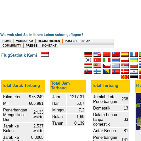
Wie weit sind Sie in Ihrem Leben schon geflogen?
HOME
VORSCHAU
REGISTRIEREN
POSTER
SHOP
COMMUNITY
PRESSE
KONTAKT
FlugStatistik Kami
Total Jam
Total Jarak Terbang
Total Terbang
Fl
Terbang
Kilometer
975.249
Jam
1217:31
Jumlah Total
268
Penerbangan
Mil
605.991
Hari
50,7
Domestik
13
Penerbangan
Minggu
7,2
24,33
Mengelilingi
Dalam benua
Bulan
1,69
waktu
Bumi
tanpa
33
Tahun
0,139
domestik
Jarak ke
2,537
Bulan
waktu
Antar Benua
81
Jarak ke
0,0065
Penerbangan
141