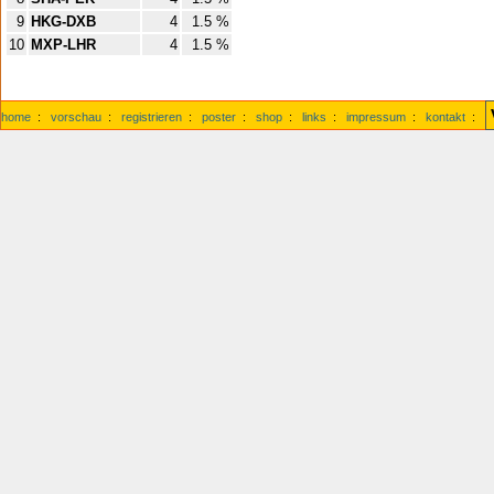
9
HKG-DXB
4
1.5 %
10
MXP-LHR
4
1.5 %
home
:
vorschau
:
registrieren
:
poster
:
shop
:
links
:
impressum
:
kontakt
: