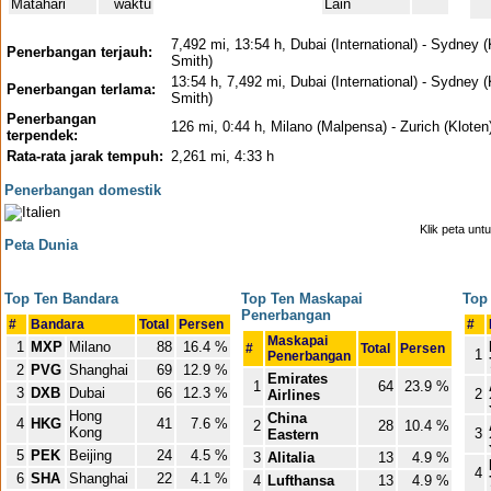
Matahari
waktu
Lain
7,492 mi, 13:54 h, Dubai (International) - Sydney 
Penerbangan terjauh:
Smith)
13:54 h, 7,492 mi, Dubai (International) - Sydney 
Penerbangan terlama:
Smith)
Penerbangan
126 mi, 0:44 h, Milano (Malpensa) - Zurich (Kloten
terpendek:
Rata-rata jarak tempuh:
2,261 mi, 4:33 h
Penerbangan domestik
Klik peta un
Peta Dunia
Top Ten Bandara
Top Ten Maskapai
Top
Penerbangan
#
Bandara
Total
Persen
#
Maskapai
1
MXP
Milano
88
16.4 %
#
Total
Persen
1
Penerbangan
2
PVG
Shanghai
69
12.9 %
Emirates
1
64
23.9 %
3
DXB
Dubai
66
12.3 %
2
Airlines
Hong
China
4
HKG
41
7.6 %
2
28
10.4 %
Kong
3
Eastern
5
PEK
Beijing
24
4.5 %
3
Alitalia
13
4.9 %
4
6
SHA
Shanghai
22
4.1 %
4
Lufthansa
13
4.9 %