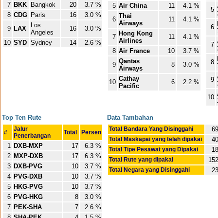
7
BKK
Bangkok
20
3.7 %
5
Air China
11
4.1 %
5
8
CDG
Paris
16
3.0 %
Thai
6
11
4.1 %
Airways
Los
6
9
LAX
16
3.0 %
Angeles
Hong Kong
7
11
4.1 %
Airlines
10
SYD
Sydney
14
2.6 %
7
8
Air France
10
3.7 %
Qantas
8
9
8
3.0 %
Airways
Cathay
9
10
6
2.2 %
Pacific
10
Top Ten Rute
Data Tambahan
Jalur
Total Bandara Yang Disinggahi
6
#
Total
Persen
Penerbangan
Total Maskapai yang telah dipakai
4
1
DXB-MXP
17
6.3 %
Total Tipe Pesawat yang Dipakai
1
2
MXP-DXB
17
6.3 %
Total Rute yang dipakai
15
3
DXB-PVG
10
3.7 %
Total Negara yang Disinggahi
2
4
PVG-DXB
10
3.7 %
5
HKG-PVG
10
3.7 %
6
PVG-HKG
8
3.0 %
7
PEK-SHA
7
2.6 %
8
SHA-PEK
4
1.5 %