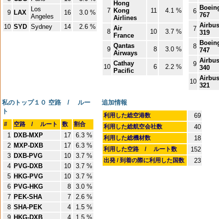
Hong
Boein
Los
7
Kong
11
4.1 %
6
9
LAX
16
3.0 %
767
Angeles
Airlines
Airbu
10
SYD
Sydney
14
2.6 %
Air
7
8
10
3.7 %
319
France
Boein
Qantas
8
9
8
3.0 %
747
Airways
Airbu
Cathay
9
10
6
2.2 %
340
Pacific
Airbu
10
321
私のトップ１０ 空路 / ルー
追加情報
ト
利用した総空港数
69
#
空路 / ルート
数
割合
利用した総航空会社数
40
1
DXB-MXP
17
6.3 %
利用した総機材数
18
2
MXP-DXB
17
6.3 %
利用した空路 / ルート数
152
3
DXB-PVG
10
3.7 %
出発 / 到着の際に利用した国数
23
4
PVG-DXB
10
3.7 %
5
HKG-PVG
10
3.7 %
6
PVG-HKG
8
3.0 %
7
PEK-SHA
7
2.6 %
8
SHA-PEK
4
1.5 %
9
HKG-DXB
4
1.5 %