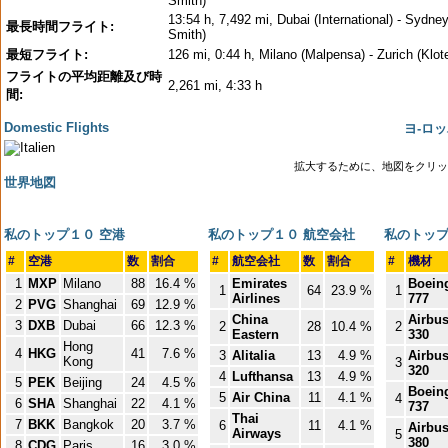
Smith)
13:54 h, 7,492 mi, Dubai (International) - Sydne
最長時間フライト:
Smith)
最短フライト:
126 mi, 0:44 h, Milano (Malpensa) - Zurich (Klot
フライトの平均距離及び時
2,261 mi, 4:33 h
間:
Domestic Flights
ヨ-ロ
拡大するために、地図をクリッ
世界地図
私のトップ１０ 空港
私のトップ１０ 航空会社
私のトップ
#
空港
数
割合
#
航空会社
数
割合
#
機材
1
MXP
Milano
88
16.4 %
Emirates
Boein
1
64
23.9 %
1
Airlines
777
2
PVG
Shanghai
69
12.9 %
China
Airbu
3
DXB
Dubai
66
12.3 %
2
28
10.4 %
2
Eastern
330
Hong
4
HKG
41
7.6 %
3
Alitalia
13
4.9 %
Airbu
Kong
3
320
4
Lufthansa
13
4.9 %
5
PEK
Beijing
24
4.5 %
Boein
5
Air China
11
4.1 %
4
6
SHA
Shanghai
22
4.1 %
737
Thai
7
BKK
Bangkok
20
3.7 %
6
11
4.1 %
Airbu
Airways
5
380
8
CDG
Paris
16
3.0 %