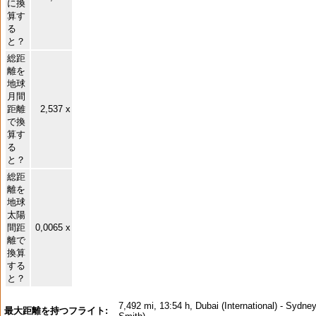
に換
算す
る
と？
総距
離を
地球
月間
距離
2,537 x
で換
算す
る
と？
総距
離を
地球
太陽
間距
0,0065 x
離で
換算
する
と？
7,492 mi, 13:54 h, Dubai (International) - Sydne
最大距離を持つフライト: