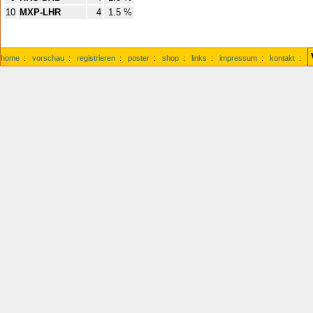
10
MXP-LHR
4
1.5 %
home
:
vorschau
:
registrieren
:
poster
:
shop
:
links
:
impressum
:
kontakt
: