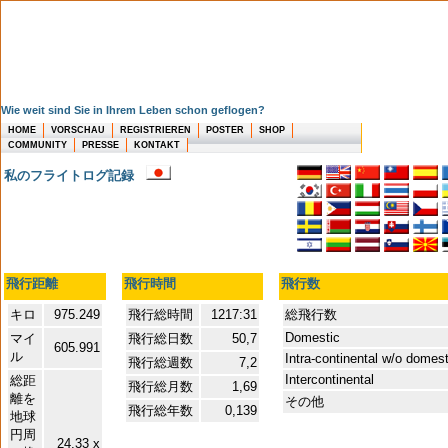
Wie weit sind Sie in Ihrem Leben schon geflogen?
HOME
VORSCHAU
REGISTRIEREN
POSTER
SHOP
COMMUNITY
PRESSE
KONTAKT
私のフライトログ記録
飛行距離
飛行時間
飛行数
キロ
975.249
飛行総時間
1217:31
総飛行数
Domestic
マイ
飛行総日数
50,7
605.991
ル
Intra-continental w/o domes
飛行総週数
7,2
Intercontinental
総距
飛行総月数
1,69
離を
その他
飛行総年数
0,139
地球
円周
24,33 x