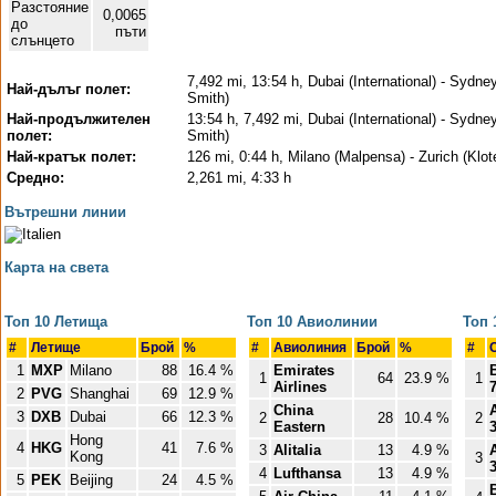
Разстояние
0,0065
до
пъти
слънцето
7,492 mi, 13:54 h, Dubai (International) - Sydne
Най-дълъг полет:
Smith)
Най-продължителен
13:54 h, 7,492 mi, Dubai (International) - Sydne
полет:
Smith)
Най-кратък полет:
126 mi, 0:44 h, Milano (Malpensa) - Zurich (Klot
Средно:
2,261 mi, 4:33 h
Вътрешни линии
Карта на света
Топ 10 Летища
Топ 10 Авиолинии
Топ 
#
Летище
Брой
%
#
Авиолиния
Брой
%
#
1
MXP
Milano
88
16.4 %
Emirates
1
64
23.9 %
1
Airlines
2
PVG
Shanghai
69
12.9 %
China
3
DXB
Dubai
66
12.3 %
2
28
10.4 %
2
Eastern
Hong
4
HKG
41
7.6 %
3
Alitalia
13
4.9 %
Kong
3
4
Lufthansa
13
4.9 %
5
PEK
Beijing
24
4.5 %