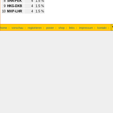
8
SHA-PEK
4
1.5 %
9
HKG-DXB
4
1.5 %
10
MXP-LHR
4
1.5 %
home
:
vorschau
:
registrieren
:
poster
:
shop
:
links
:
impressum
:
kontakt
: