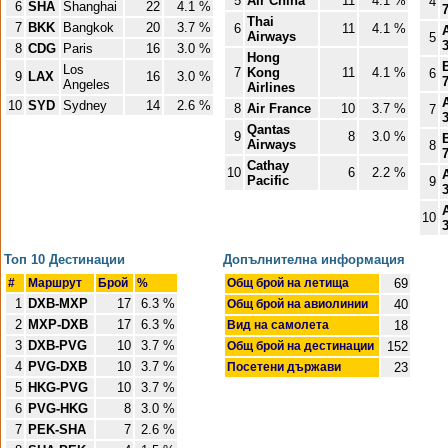
5
Air China
11
4.1 %
4
6
SHA
Shanghai
22
4.1 %
Thai
7
BKK
Bangkok
20
3.7 %
6
11
4.1 %
Airways
5
8
CDG
Paris
16
3.0 %
Hong
Los
7
Kong
11
4.1 %
6
9
LAX
16
3.0 %
Angeles
Airlines
10
SYD
Sydney
14
2.6 %
8
Air France
10
3.7 %
7
Qantas
9
8
3.0 %
Airways
8
Cathay
10
6
2.2 %
Pacific
9
10
Топ 10 Дестинации
Допълнителна информация
#
Маршрут
Брой
%
Общ брой на летища
69
1
DXB-MXP
17
6.3 %
Общ брой на авиолинии
40
2
MXP-DXB
17
6.3 %
Вид на самолета
18
3
DXB-PVG
10
3.7 %
Общ брой на дестинации
152
4
PVG-DXB
10
3.7 %
Посетени държави
23
5
HKG-PVG
10
3.7 %
6
PVG-HKG
8
3.0 %
7
PEK-SHA
7
2.6 %