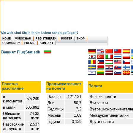
Wie weit sind Sie in Ihrem Leben schon geflogen?
HOME
VORSCHAU
REGISTRIEREN
POSTER
SHOP
COMMUNITY
PRESSE
KONTAKT
Вашият FlugStatistik
Полетно
Продължителност
Полети
разстояние
на полета
в
Часове
1217:31
Всички полети
975.249
километри
Дни
50,7
Вътрешни
в мили
605.991
Седмици
7,2
Вътрешноконтинентал
Обиколки
24,33
Месеци
1,69
Междуконтинентални
на земята
пъти
Години
0,139
Други полети
Разстояние
2,537
до луната
пъти