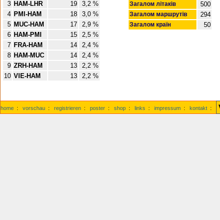
3
HAM-LHR
19
3,2 %
Загалом літаків
500
4
PMI-HAM
18
3,0 %
Загалом маршрутів
294
5
MUC-HAM
17
2,9 %
Загалом країн
50
6
HAM-PMI
15
2,5 %
7
FRA-HAM
14
2,4 %
8
HAM-MUC
14
2,4 %
9
ZRH-HAM
13
2,2 %
10
VIE-HAM
13
2,2 %
home
:
vorschau
:
registrieren
:
poster
:
shop
:
links
:
impressum
:
kontakt
: