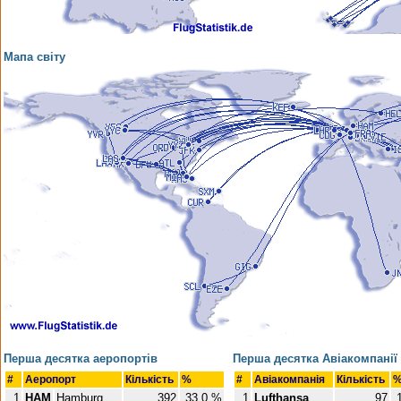
Мапа світу
Перша десятка аеропортів
Перша десятка Авіакомпанії
#
Аеропорт
Кількість
%
#
Авіакомпанія
Кількість
1
HAM
Hamburg
392
33,0 %
1
Lufthansa
97
1