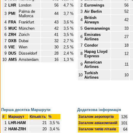
2
LHR
London
56
4,7 %
2
Eurowings
56
Palma de
3
Air Berlin
52
3
PMI
44
3,7 %
Mallorca
British
4
42
4
FRA
Frankfurt
43
3,6 %
Airways
5
MUC
München
42
3,5 %
5
Germanwings
33
6
ZRH
Zürich
41
3,5 %
Emirates
6
27
Airlines
7
DXB
Dubai
32
2,7 %
7
Condor
18
8
VIE
Wien
30
2,5 %
Hapag Lloyd
9
DUS
Düsseldorf
28
2,4 %
8
12
Express
10
AMS
Amsterdam
16
1,3 %
American
9
11
Airlines
Turkish
10
10
Airlines
Перша десятка Маршрути
Додаткова інформація
#
Маршрут
Кількість
%
Загалом аеропортів
126
1
LHR-HAM
21
3,5 %
Загалом авіакомпаній
101
2
HAM-ZRH
20
3,4 %
Загалом типів літаків
64