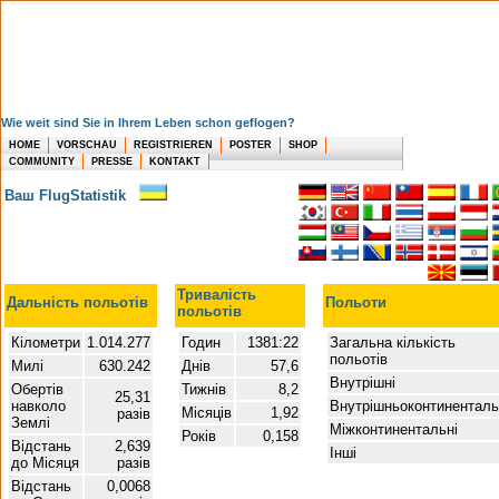
Wie weit sind Sie in Ihrem Leben schon geflogen?
HOME
VORSCHAU
REGISTRIEREN
POSTER
SHOP
COMMUNITY
PRESSE
KONTAKT
Ваш FlugStatistik
Тривалість
Дальність польотів
Польоти
польотів
Кілометри
1.014.277
Годин
1381:22
Загальна кількість
польотів
Милі
630.242
Днів
57,6
Внутрішні
Обертів
Тижнів
8,2
25,31
навколо
Внутрішньоконтиненталь
Місяців
1,92
разів
Землі
Міжконтинентальні
Років
0,158
Відстань
2,639
Інші
до Місяця
разів
Відстань
0,0068