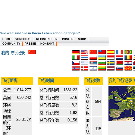
Wie weit sind Sie in Ihrem Leben schon geflogen?
HOME
VORSCHAU
REGISTRIEREN
POSTER
SHOP
COMMUNITY
PRESSE
KONTAKT
我的飞行记录
飞行距离
飞行时间
飞行次数
我的飞行记录 
1.014.277
1381:22
公里
总飞行时间
总
航
630.242
57,6
英里
总飞行日数
594
班
8,2
环绕
总飞行周数
次
地球
1,92
总飞行月数
数
圆周
25,31 次
0,158
总飞行年数
国
航行
内
（环
115
航
航）