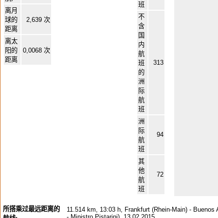
班
离月
不
球的
2,639 次
含
距离
国
离太
内
阳的
0,0068 次
航
距离
313
班
的
洲
际
航
班
洲
际
94
航
班
其
他
72
航
班
所搭乘过最远距离的
11.514 km, 13:03 h, Frankfurt (Rhein-Main) - Buenos 
- Ministro Pistarini), 13.02.2015