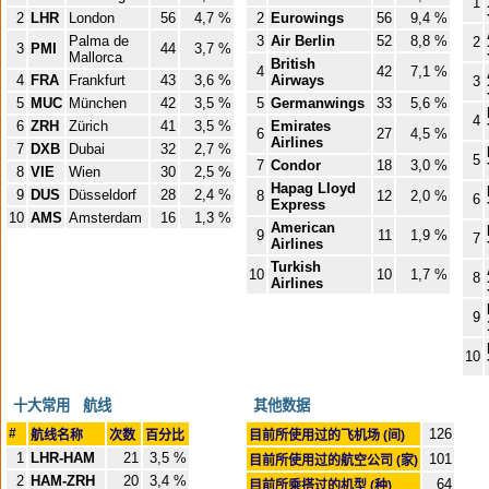
1
2
LHR
London
56
4,7 %
2
Eurowings
56
9,4 %
Palma de
3
Air Berlin
52
8,8 %
2
3
PMI
44
3,7 %
Mallorca
British
4
42
7,1 %
4
FRA
Frankfurt
43
3,6 %
Airways
3
5
MUC
München
42
3,5 %
5
Germanwings
33
5,6 %
4
6
ZRH
Zürich
41
3,5 %
Emirates
6
27
4,5 %
Airlines
7
DXB
Dubai
32
2,7 %
5
7
Condor
18
3,0 %
8
VIE
Wien
30
2,5 %
Hapag Lloyd
9
DUS
Düsseldorf
28
2,4 %
8
12
2,0 %
6
Express
10
AMS
Amsterdam
16
1,3 %
American
9
11
1,9 %
7
Airlines
Turkish
10
10
1,7 %
8
Airlines
9
10
十大常用 航线
其他数据
#
126
航线名称
次数
百分比
目前所使用过的飞机场 (间)
1
LHR-HAM
21
3,5 %
101
目前所使用过的航空公司 (家)
2
HAM-ZRH
20
3,4 %
64
目前所乘搭过的机型 (种)