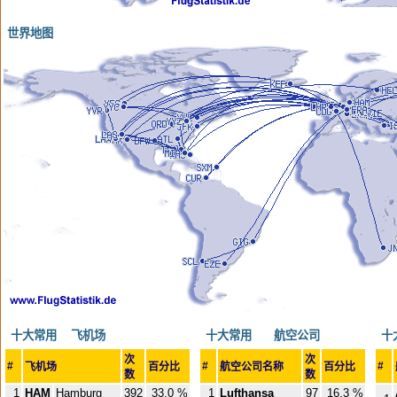
世界地图
十大常用 飞机场
十大常用 航空公司
十
次
次
#
#
#
飞机场
百分比
航空公司名称
百分比
数
数
1
HAM
Hamburg
392
33,0 %
1
Lufthansa
97
16,3 %