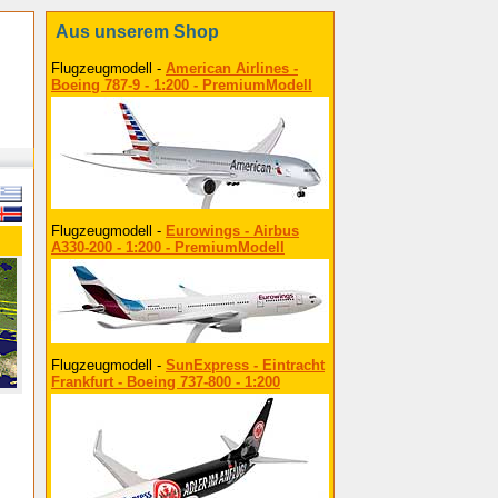
Aus unserem Shop
Flugzeugmodell -
American Airlines -
Boeing 787-9 - 1:200 - PremiumModell
Flugzeugmodell -
Eurowings - Airbus
A330-200 - 1:200 - PremiumModell
Flugzeugmodell -
SunExpress - Eintracht
Frankfurt - Boeing 737-800 - 1:200