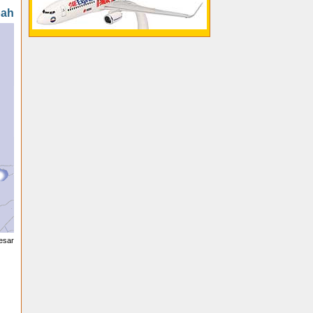
pah
esar