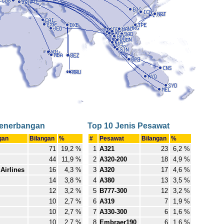
Penerbangan
Top 10 Jenis Pesawat
ngan
Bilangan
%
#
Pesawat
Bilangan
%
71
19,2 %
1
A321
23
6,2 %
44
11,9 %
2
A320-200
18
4,9 %
Airlines
16
4,3 %
3
A320
17
4,6 %
14
3,8 %
4
A380
13
3,5 %
12
3,2 %
5
B777-300
12
3,2 %
10
2,7 %
6
A319
7
1,9 %
10
2,7 %
7
A330-300
6
1,6 %
10
2,7 %
8
Embraer190
6
1,6 %