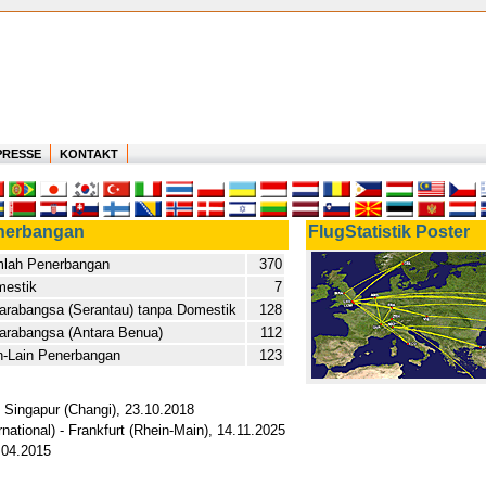
PRESSE
KONTAKT
nerbangan
FlugStatistik Poster
lah Penerbangan
370
estik
7
arabangsa (Serantau) tanpa Domestik
128
arabangsa (Antara Benua)
112
n-Lain Penerbangan
123
 Singapur (Changi), 23.10.2018
national) - Frankfurt (Rhein-Main), 14.11.2025
.04.2015