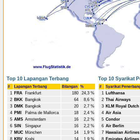
Top 10 Lapangan Terbang
Top 10 Syarikat 
#
Lapangan Terbang
Bilangan
%
#
Syarikat Penerba
1
FRA
Frankfurt
180
24,3 %
1
Lufthansa
2
BKK
Bangkok
64
8,6 %
2
Thai Airways
3
DMK
Bangkok
20
2,7 %
3
KLM Royal Dutch 
4
PMI
Palma de Mallorca
18
2,4 %
4
Air Asia
5
AMS
Amsterdam
16
2,2 %
5
Condor
6
SIN
Singapur
16
2,2 %
6
Air Berlin
7
MUC
München
14
1,9 %
7
Hawaiian Airlines
8
KBV
Krabi
14
1,9 %
8
Emirates Airlines