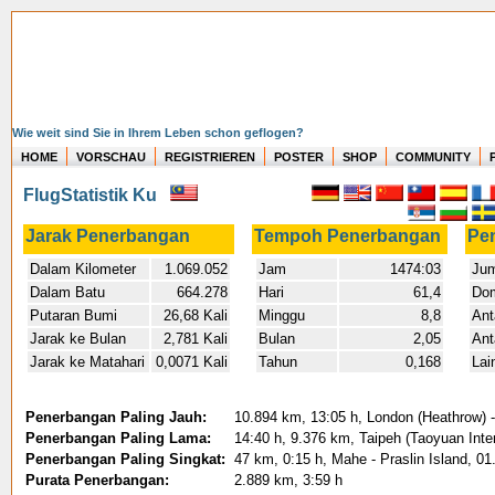
Wie weit sind Sie in Ihrem Leben schon geflogen?
HOME
VORSCHAU
REGISTRIEREN
POSTER
SHOP
COMMUNITY
FlugStatistik Ku
Jarak Penerbangan
Tempoh Penerbangan
Pe
Dalam Kilometer
1.069.052
Jam
1474:03
Jum
Dalam Batu
664.278
Hari
61,4
Dom
Putaran Bumi
26,68 Kali
Minggu
8,8
Ant
Jarak ke Bulan
2,781 Kali
Bulan
2,05
Ant
Jarak ke Matahari
0,0071 Kali
Tahun
0,168
Lai
Penerbangan Paling Jauh:
10.894 km, 13:05 h, London (Heathrow) -
Penerbangan Paling Lama:
14:40 h, 9.376 km, Taipeh (Taoyuan Inter
Penerbangan Paling Singkat:
47 km, 0:15 h, Mahe - Praslin Island, 01
Purata Penerbangan:
2.889 km, 3:59 h