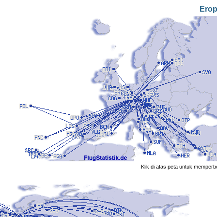
Ero
Klik di atas peta untuk memperb