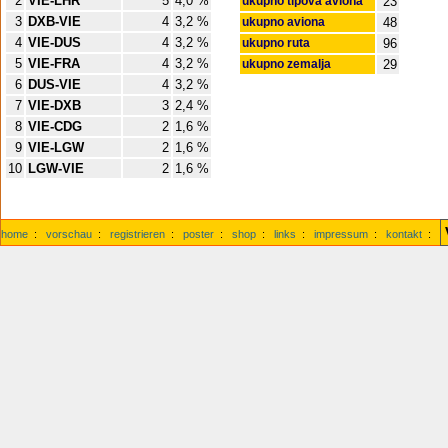
2
VIE-LHR
5
4,0 %
ukupno tipova aviona
23
3
DXB-VIE
4
3,2 %
ukupno aviona
48
4
VIE-DUS
4
3,2 %
ukupno ruta
96
5
VIE-FRA
4
3,2 %
ukupno zemalja
29
6
DUS-VIE
4
3,2 %
7
VIE-DXB
3
2,4 %
8
VIE-CDG
2
1,6 %
9
VIE-LGW
2
1,6 %
10
LGW-VIE
2
1,6 %
home
:
vorschau
:
registrieren
:
poster
:
shop
:
links
:
impressum
:
kontakt
: