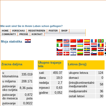
Wie weit sind Sie in Ihrem Leben schon geflogen?
HOME
VORSCHAU
REGISTRIEREN
POSTER
SHOP
COMMUNITY
PRESSE
KONTAKT
Moja statistika
Ukupno trajanje
Zracna daljina
Letova (broj)
leta
u
sati
455:37
ukupno letova
124
335.019
kilometrima
dana
19,0
domaci
0
u miljama
208.171
nedelja
2,7
(intra)kontinentalni-
58
putovanje
medjunarodni
mjeseci
0,63
8,36 puta
oko svijeta
medjunarodni
36
godine
0,052
putovanje
0,872
ostali letovi
30
do meseca
puta
putovanje
0,0022