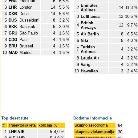
2
FRA
Frankfurt
16
6,5 %
Emirates
3
LHR
London
14
5,6 %
2
14
11,3 %
Airlines
4
DXB
Dubai
14
5,6 %
3
Lufthansa
13
10,5 %
5
DUS
Düsseldorf
8
3,2 %
British
4
12
9,7 %
6
BKK
Bangkok
5
2,0 %
Airways
7
GRU
São Paulo
4
1,6 %
5
Air Berlin
8
6,5 %
8
CDG
Paris
4
1,6 %
6
Niki
5
4,0 %
9
BRU
Brüssel
4
1,6 %
Turkish
7
4
3,2 %
Airlines
10
MAD
Madrid
4
1,6 %
8
Lauda Air
4
3,2 %
9
Varig
4
3,2 %
10
Hawaiian
3
2,4 %
Top deset rute
Dodatne informacije
#
Trajektorija leta
kolicina
%
ukupno aerodroma
64
1
LHR-VIE
5
4,0 %
ukupno aviokompanija
30