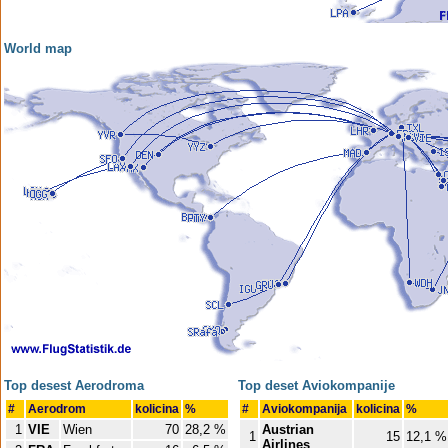
World map
Top desest Aerodroma
Top deset Aviokompanije
#
Aerodrom
kolicina
%
#
Aviokompanija
kolicina
%
1
VIE
Wien
70
28,2 %
Austrian
1
15
12,1 %
Airlines