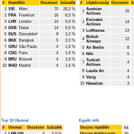
#
Repülőtér
Összesen
Százalék
#
Légitársaság
Összesen
S
1
VIE
Wien
70
28,2 %
Austrian
1
15
Airlines
2
FRA
Frankfurt
16
6,5 %
Emirates
3
LHR
London
14
5,6 %
2
14
Airlines
4
DXB
Dubai
14
5,6 %
3
Lufthansa
13
5
DUS
Düsseldorf
8
3,2 %
British
4
12
6
BKK
Bangkok
5
2,0 %
Airways
7
GRU
São Paulo
4
1,6 %
5
Air Berlin
8
8
CDG
Paris
4
1,6 %
6
Niki
5
9
BRU
Brüssel
4
1,6 %
Turkish
7
4
Airlines
10
MAD
Madrid
4
1,6 %
8
Lauda Air
4
9
Varig
4
10
Hawaiian
3
Top 10 Útvonal
Egyéb infó
#
Útvonal
Összesen
Százalék
Összes repülőtér
64
1
LHR-VIE
5
4,0 %
Összes légitársaság
30