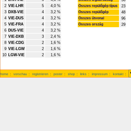
2
VIE-LHR
5
4,0 %
Összes repülőgép típus
23
3
DXB-VIE
4
3,2 %
Összes repülőgép
48
4
VIE-DUS
4
3,2 %
Összes útvonal
96
5
VIE-FRA
4
3,2 %
Összes ország
29
6
DUS-VIE
4
3,2 %
7
VIE-DXB
3
2,4 %
8
VIE-CDG
2
1,6 %
9
VIE-LGW
2
1,6 %
10
LGW-VIE
2
1,6 %
home
:
vorschau
:
registrieren
:
poster
:
shop
:
links
:
impressum
:
kontakt
: