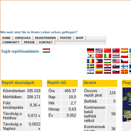
Wie weit sind Sie in Ihrem Leben schon geflogen?
HOME
VORSCHAU
REGISTRIEREN
POSTER
SHOP
COMMUNITY
PRESSE
KONTAKT
Saját repülésadataim
Repült távolságok
Repült idő
Járatok
Flug
Kilométerben
335.019
Óra
455:37
Összes
124
repült járat
Mérföldben
208.171
Nap
19,0
Belföldi
0
Föld
Hét
2,7
8,36 x
körülrepülés
Kontinensen
Hónap
0,63
belüli
Távolság a
58
Év
0,052
0,872 x
belföldi
Holdhoz
nélkül
Távolság a
0,0022
Kontinensek
Naphoz
x
36