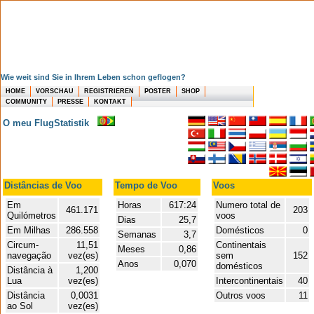
Wie weit sind Sie in Ihrem Leben schon geflogen?
HOME
VORSCHAU
REGISTRIEREN
POSTER
SHOP
COMMUNITY
PRESSE
KONTAKT
O meu FlugStatistik
Distâncias de Voo
Tempo de Voo
Voos
Em
Horas
617:24
Numero total de
461.171
203
Quilómetros
voos
Dias
25,7
Em Milhas
286.558
Domésticos
0
Semanas
3,7
Circum-
11,51
Continentais
Meses
0,86
navegação
vez(es)
sem
152
Anos
0,070
domésticos
Distância à
1,200
Lua
vez(es)
Intercontinentais
40
Distância
0,0031
Outros voos
11
ao Sol
vez(es)