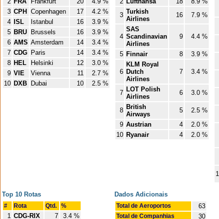
2
FRA
Frankfurt
20
4.9 %
2
Lufthansa
18
8.9 %
3
CPH
Copenhagen
17
4.2 %
Turkish
3
16
7.9 %
Airlines
4
ISL
Istanbul
16
3.9 %
SAS
5
BRU
Brussels
16
3.9 %
4
Scandinavian
9
4.4 %
6
AMS
Amsterdam
14
3.4 %
Airlines
7
CDG
Paris
14
3.4 %
5
Finnair
8
3.9 %
8
HEL
Helsinki
12
3.0 %
KLM Royal
6
Dutch
7
3.4 %
9
VIE
Vienna
11
2.7 %
Airlines
10
DXB
Dubai
10
2.5 %
LOT Polish
7
6
3.0 %
Airlines
British
8
5
2.5 %
Airways
9
Austrian
4
2.0 %
10
Ryanair
4
2.0 %
1
Top 10 Rotas
Dados Adicionais
#
Rota
Qtd.
%
Total de Aeroportos
63
1
CDG-RIX
7
3.4 %
Total de Companhias
30