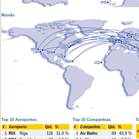
Mundo
Top 10 Aeroportos
Top 10 Companhias
T
#
Aeroporto
Qtd.
%
#
Companhia
Qtd.
%
#
1
RIX
Riga
126
31.0 %
1
Air Baltic
89
43.8 %