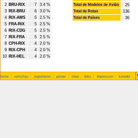
2
BRU-RIX
7
3.4 %
Total de Modelos de Avião
25
3
RIX-BRU
6
3.0 %
Total de Rotas
136
4
RIX-AMS
5
2.5 %
Total de Países
36
5
FRA-RIX
5
2.5 %
6
RIX-CDG
5
2.5 %
7
RIX-FRA
5
2.5 %
8
CPH-RIX
4
2.0 %
9
RIX-CPH
4
2.0 %
10
RIX-HEL
4
2.0 %
home
:
vorschau
:
registrieren
:
poster
:
shop
:
links
:
impressum
:
kontakt
: