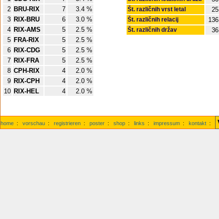
2
BRU-RIX
7
3.4 %
Št. različnih vrst letal
25
3
RIX-BRU
6
3.0 %
Št. različnih relacij
136
4
RIX-AMS
5
2.5 %
Št. različnih držav
36
5
FRA-RIX
5
2.5 %
6
RIX-CDG
5
2.5 %
7
RIX-FRA
5
2.5 %
8
CPH-RIX
4
2.0 %
9
RIX-CPH
4
2.0 %
10
RIX-HEL
4
2.0 %
home
:
vorschau
:
registrieren
:
poster
:
shop
:
links
:
impressum
:
kontakt
: