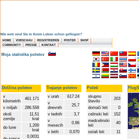
Wie weit sind Sie in Ihrem Leben schon geflogen?
HOME
VORSCHAU
REGISTRIEREN
POSTER
SHOP
COMMUNITY
PRESSE
KONTAKT
Moja statistika poletov
Dolžina poletov
Trajanje poletov
Poleti
FlugS
v
v urah
617:24
skupno
461.171
203
kilometrih
število
v
25,7
v miljah
286.558
dnevnih
domači leti
0
okoli
11,51
v tednih
3,7
celinski leti
152
zemlje
krat
v
medcelinski
0,86
40
1,200
mesecih
leti
do lune
krat
v letih
0,070
ostali leti
11
0,0031
do sonca