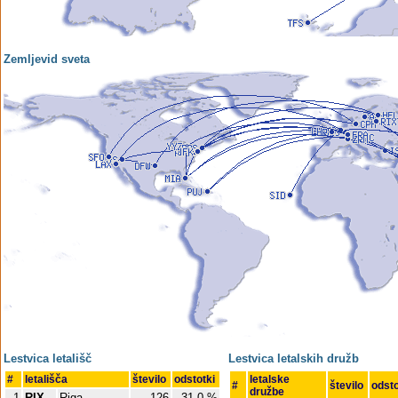
Zemljevid sveta
Lestvica letališč
Lestvica letalskih družb
#
letališča
število
odstotki
letalske
#
število
odst
družbe
1
RIX
Riga
126
31.0 %