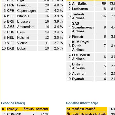
1
Air Baltic
89
43.
2
FRA
Frankfurt
20
4.9 %
2
Lufthansa
18
8.
3
CPH
Copenhagen
17
4.2 %
Turkish
4
ISL
Istanbul
16
3.9 %
3
16
7.
Airlines
5
BRU
Brussels
16
3.9 %
SAS
6
AMS
Amsterdam
14
3.4 %
4
Scandinavian
9
4.
Airlines
7
CDG
Paris
14
3.4 %
5
Finnair
8
3.
8
HEL
Helsinki
12
3.0 %
KLM Royal
9
VIE
Vienna
11
2.7 %
6
Dutch
7
3.
10
DXB
Dubai
10
2.5 %
Airlines
LOT Polish
7
6
3.
Airlines
British
8
5
2.
Airways
9
Austrian
4
2.
10
Ryanair
4
2.
Lestvica relacij
Dodatne informacije
#
relacije
število
odstotki
Št. različnih letališč
63
1
CDG-RIX
7
3.4 %
Št. različnih letalskih družb
30