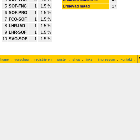
5
SOF-FNC
1
1.5 %
Erinevad maad
17
6
SOF-PRG
1
1.5 %
7
FCO-SOF
1
1.5 %
8
LHR-IAD
1
1.5 %
9
LHR-SOF
1
1.5 %
10
SVO-SOF
1
1.5 %
home
:
vorschau
:
registrieren
:
poster
:
shop
:
links
:
impressum
:
kontakt
: