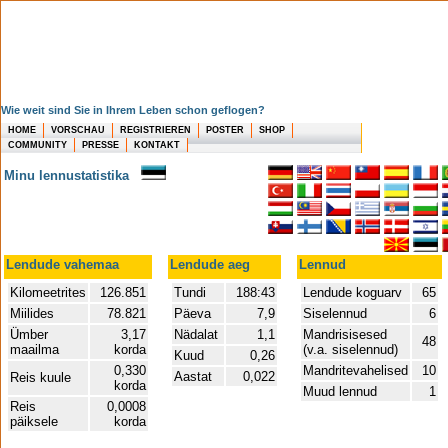
Wie weit sind Sie in Ihrem Leben schon geflogen?
HOME
VORSCHAU
REGISTRIEREN
POSTER
SHOP
COMMUNITY
PRESSE
KONTAKT
Minu lennustatistika
Lendude vahemaa
Lendude aeg
Lennud
Kilomeetrites
126.851
Tundi
188:43
Lendude koguarv
65
Miilides
78.821
Päeva
7,9
Siselennud
6
Ümber
3,17
Nädalat
1,1
Mandrisisesed
48
maailma
korda
(v.a. siselennud)
Kuud
0,26
0,330
Mandritevahelised
10
Aastat
0,022
Reis kuule
korda
Muud lennud
1
Reis
0,0008
päiksele
korda