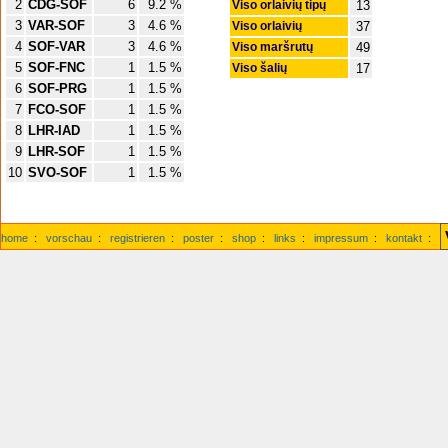
2
CDG-SOF
6
9.2 %
Viso orlaivių tipų
13
3
VAR-SOF
3
4.6 %
Viso orlaivių
37
4
SOF-VAR
3
4.6 %
Viso maršrutų
49
5
SOF-FNC
1
1.5 %
Viso šalių
17
6
SOF-PRG
1
1.5 %
7
FCO-SOF
1
1.5 %
8
LHR-IAD
1
1.5 %
9
LHR-SOF
1
1.5 %
10
SVO-SOF
1
1.5 %
home
:
vorschau
:
registrieren
:
poster
:
shop
:
links
:
impressum
:
kontakt
: