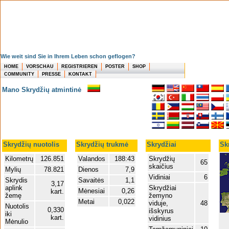
Wie weit sind Sie in Ihrem Leben schon geflogen?
HOME
VORSCHAU
REGISTRIEREN
POSTER
SHOP
COMMUNITY
PRESSE
KONTAKT
Mano Skrydžių atmintinė
Skrydžių nuotolis
Skrydžių trukmė
Skrydžiai
Sk
Kilometrų
126.851
Valandos
188:43
Skrydžių
65
skaičius
Mylių
78.821
Dienos
7,9
Vidiniai
6
Skrydis
Savaitės
1,1
3,17
aplink
Skrydžiai
Mėnesiai
0,26
kart.
žemę
žemyno
Metai
0,022
viduje,
48
Nuotolis
0,330
išskyrus
iki
kart.
vidinius
Mėnulio