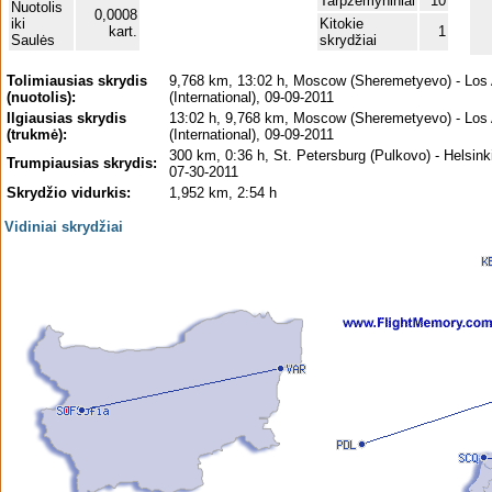
Tarpžemyniniai
10
Nuotolis
0,0008
iki
Kitokie
kart.
1
Saulės
skrydžiai
Tolimiausias skrydis
9,768 km, 13:02 h, Moscow (Sheremetyevo) - Los
(nuotolis):
(International), 09-09-2011
Ilgiausias skrydis
13:02 h, 9,768 km, Moscow (Sheremetyevo) - Los
(trukmė):
(International), 09-09-2011
300 km, 0:36 h, St. Petersburg (Pulkovo) - Helsink
Trumpiausias skrydis:
07-30-2011
Skrydžio vidurkis:
1,952 km, 2:54 h
Vidiniai skrydžiai