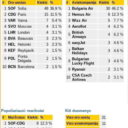
#
Oro uostas
Kiekis
%
#
Aviakompanija
Kiekis
%
1
SOF
Sofia
48
36.9 %
1
Bulgaria Air
30
46.2 %
2
CDG
Paris
15
11.5 %
2
Hemus Air
8
12.3 %
3
VAR
Varna
7
5.4 %
3
Wizz Air
5
7.7 %
4
SVO
Moscow
4
3.1 %
4
Aeroflot
4
6.2 %
5
LHR
London
4
3.1 %
British
5
4
6.2 %
Airways
6
BVA
Beauvais
3
2.3 %
6
easyJet
3
4.6 %
7
HEL
Helsinki
3
2.3 %
Balkan
8
KEF
Reykjavik
2
1.5 %
7
3
4.6 %
Holidays
Ponta
9
PDL
2
1.5 %
Bulgarian
Delgada
8
3
4.6 %
Lucky Flight
10
BCN
Barcelona
2
1.5 %
9
Ryanair
2
3.1 %
CSA Czech
10
2
3.1 %
Airlines
Populiariausi: maršrutai
Kiti duomenys
#
Maršrutas
Kiekis
%
Viso oro uostų
31
1
SOF-CDG
8
12.3 %
Viso aviakompanijų
11