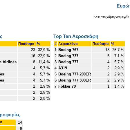
Ευρώ
Κλικ στο χάρτη για μεγέθ
ες
Top Ten Αεροσκάφη
Ποσότητα
%
#
Αεροπλάνα
Ποσότητα
%
23
32,9 %
1
Boeing 767
18
25,7 %
16
22,9 %
2
Boeing 737
5
7,1 %
 Airlines
8
11,4 %
3
Boeing 777
4
5,7 %
4
5,7 %
4
A319
2
2,9 %
nes
4
5,7 %
5
Boeing 777 200ER
2
2,9 %
nes
4
5,7 %
6
Boeing 777 300ER
2
2,9 %
2
2,9 %
7
Fokker 70
1
1,4 %
2
2,9 %
2
2,9 %
ροφορίες
ων
14
9