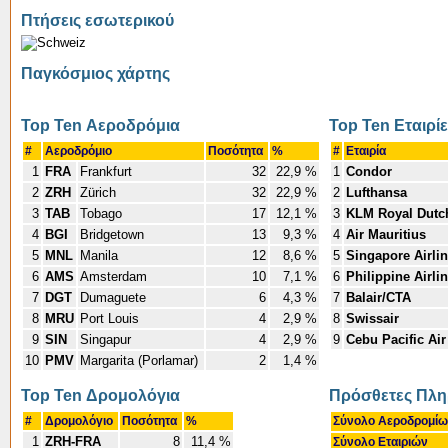
Πτήσεις εσωτερικού
Παγκόσμιος χάρτης
Top Ten Αεροδρόμια
Top Ten Εταιρί
#
Αεροδρόμιο
Ποσότητα
%
#
Εταιρία
1
FRA
Frankfurt
32
22,9 %
1
Condor
2
ZRH
Zürich
32
22,9 %
2
Lufthansa
3
TAB
Tobago
17
12,1 %
3
KLM Royal Dutch
4
BGI
Bridgetown
13
9,3 %
4
Air Mauritius
5
MNL
Manila
12
8,6 %
5
Singapore Airli
6
AMS
Amsterdam
10
7,1 %
6
Philippine Airli
7
DGT
Dumaguete
6
4,3 %
7
Balair/CTA
8
MRU
Port Louis
4
2,9 %
8
Swissair
9
SIN
Singapur
4
2,9 %
9
Cebu Pacific Air
10
PMV
Margarita (Porlamar)
2
1,4 %
Top Ten Δρομολόγια
Πρόσθετες Πλη
#
Δρομολόγιο
Ποσότητα
%
Σύνολο Αεροδρομί
1
ZRH-FRA
8
11,4 %
Σύνολο Εταιριών