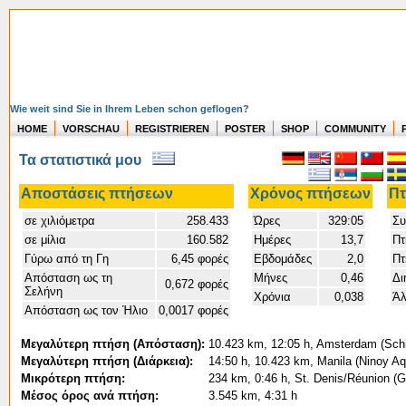
Wie weit sind Sie in Ihrem Leben schon geflogen?
HOME
VORSCHAU
REGISTRIEREN
POSTER
SHOP
COMMUNITY
Τα στατιστικά μου
Αποστάσεις πτήσεων
Χρόνος πτήσεων
Πτ
σε χιλιόμετρα
258.433
Ώρες
329:05
Συ
σε μίλια
160.582
Ημέρες
13,7
Πτ
Γύρω από τη Γη
6,45 φορές
Εβδομάδες
2,0
Πτ
Απόσταση ως τη
Μήνες
0,46
Δι
0,672 φορές
Σελήνη
Χρόνια
0,038
Άλ
Απόσταση ως τον Ήλιο
0,0017 φορές
Μεγαλύτερη πτήση (Απόσταση):
10.423 km, 12:05 h, Amsterdam (Schip
Μεγαλύτερη πτήση (Διάρκεια):
14:50 h, 10.423 km, Manila (Ninoy Aq
Μικρότερη πτήση:
234 km, 0:46 h, St. Denis/Réunion (G
Μέσος όρος ανά πτήση:
3.545 km, 4:31 h