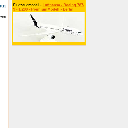
Flugzeugmodell -
Lufthansa - Boeing 787-
πη
9 - 1:200 - PremiumModell - Berlin
υνση