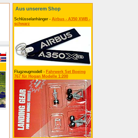
Aus unserem Shop
Schlüsselanhänger -
Airbus - A350 XWB -
schwarz
Flugzeugmodell -
Fahrwerk Set Boeing
767 für Hogan Modelle 1:200