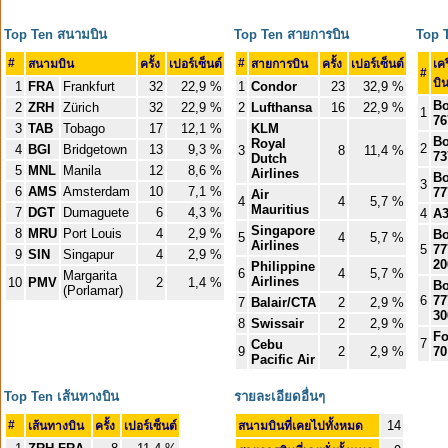
Top Ten สนามบิน
Top Ten สายการบิน
Top T
#
#
สนามบิน
ครั้ง
เปอร์เซ็นต์
สายการบิน
ครั้ง
เปอร์เซ็นต์
เคร
#
บิ
1
FRA
Frankfurt
32
22,9 %
1
Condor
23
32,9 %
Bo
2
ZRH
Zürich
32
22,9 %
2
Lufthansa
16
22,9 %
1
76
3
TAB
Tobago
17
12,1 %
KLM
Bo
Royal
2
4
BGI
Bridgetown
13
9,3 %
3
8
11,4 %
73
Dutch
5
MNL
Manila
12
8,6 %
Airlines
Bo
3
6
AMS
Amsterdam
10
7,1 %
77
Air
4
4
5,7 %
Mauritius
7
DGT
Dumaguete
6
4,3 %
4
A3
Singapore
8
MRU
Port Louis
4
2,9 %
Bo
5
4
5,7 %
Airlines
5
77
9
SIN
Singapur
4
2,9 %
2
Philippine
6
4
5,7 %
Margarita
Airlines
10
PMV
2
1,4 %
Bo
(Porlamar)
6
77
7
Balair/CTA
2
2,9 %
3
8
Swissair
2
2,9 %
Fo
7
Cebu
9
2
2,9 %
70
Pacific Air
Top Ten เส้นทางบิน
รายละเอียดอื่นๆ
#
14
เส้นทางบิน
ครั้ง
เปอร์เซ็นต์
สนามบินที่เคยไปทั้งหมด