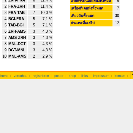
1
ZRH-FRA
8
11,4 %
9
สายการบินที่เคยนั่งทั้งหมด
2
FRA-ZRH
8
11,4 %
7
เครื่องที่เคยนั่งทั้งหมด
3
FRA-TAB
7
10,0 %
30
เที่ยวบินทั้งหมด
4
BGI-FRA
5
7,1 %
12
ประเทศที่เคยไป
5
TAB-BGI
5
7,1 %
6
ZRH-AMS
3
4,3 %
7
AMS-ZRH
3
4,3 %
8
MNL-DGT
3
4,3 %
9
DGT-MNL
3
4,3 %
10
MNL-AMS
2
2,9 %
home
:
vorschau
:
registrieren
:
poster
:
shop
:
links
:
impressum
:
kontakt
: