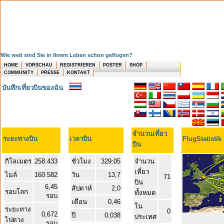
Wie weit sind Sie in Ihrem Leben schon geflogen?
HOME
VORSCHAU
REGISTRIEREN
POSTER
SHOP
COMMUNITY
PRESSE
KONTAKT
บันทึกเที่ยวบินของฉัน
จำนวนเที่ยว
ระยะทางบิน
เวลาบิน
FlugStatistik
บิน
กิโลเมตร
258.433
ชั่วโมง
329:05
จำนวน
เที่ยว
ไมล์
160.582
วัน
13,7
71
บิน
6,45
สัปดาห์
2,0
รอบโลก
ทั้งหมด
รอบ
เดือน
0,46
ใน
ระยะทาง
0
0,672
ปี
0,038
ประเทศ
ไปดวง
รอบ