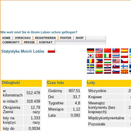
Wie weit sind Sie in Ihrem Leben schon geflogen?
HOME
VORSCHAU
REGISTRIEREN
POSTER
SHOP
COMMUNITY
PRESSE
KONTAKT
Statystyka Moich Lotów
Odległość
Czas lotu
Loty
w
Godziny
807:51
Wszystkie
2
512.478
kilometrach
Dni
33,7
Krajowe
w milach
318.439
Tygodnie
4,8
Wewnątrz
Okrążenia
12,79
kontynentu (bez
1
Miesiące
1,12
Ziemii
razy
krajowych)
Lata
0,092
loty na
1,333
Międzykontynentalne
księżyc
razy
Pozostałe
loty do
0,0034