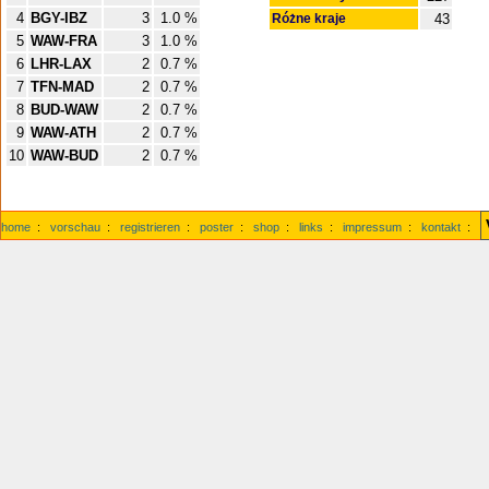
4
BGY-IBZ
3
1.0 %
Różne kraje
43
5
WAW-FRA
3
1.0 %
6
LHR-LAX
2
0.7 %
7
TFN-MAD
2
0.7 %
8
BUD-WAW
2
0.7 %
9
WAW-ATH
2
0.7 %
10
WAW-BUD
2
0.7 %
home
:
vorschau
:
registrieren
:
poster
:
shop
:
links
:
impressum
:
kontakt
: