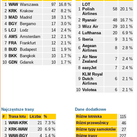
1
WAW
Warszawa
97
16.8 %
LOT
1
Polish
58
20.1 %
2
KRK
Krakow
47
8.2 %
Airlines
3
MAD
Madrid
18
3.1 %
2
Ryanair
48
16.7 %
4
BGY
Bergamo
17
3.0 %
3
Wizz Air
29
10.1 %
5
LCJ
Lodz
14
2.4 %
4
Lufthansa
20
6.9 %
6
AMS
Amsterdam
12
2.1 %
5
Iberia
9
3.1 %
7
FRA
Frankfurt
12
2.1 %
Aegean
6
8
2.8 %
8
BUD
Budapest
11
1.9 %
Airlines
9
BKK
Bangkok
10
1.7 %
Air New
7
7
2.4 %
Zealand
10
GDN
Gdansk
10
1.7 %
8
easyJet
7
2.4 %
KLM Royal
9
Dutch
6
2.1 %
Airlines
10
Volotea
6
2.1 %
Najczęstsze trasy
Dane dodatkowe
#
Trasa lotu
Liczba
%
Różne lotniska
115
1
WAW-KRK
21
7.3 %
Różni przewoźnicy
46
2
KRK-WAW
20
6.9 %
Różne typy samolotów
27
3
WAW-BGY
4
1.4 %
Różne trasy
227