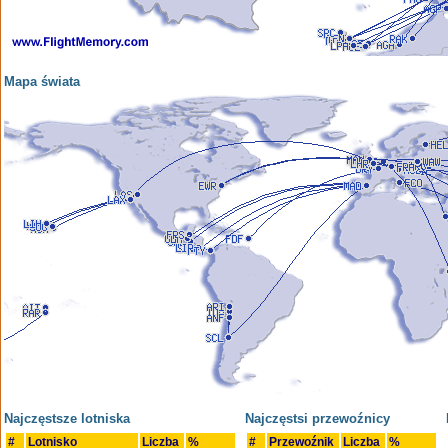
Mapa świata
Najczęstsze lotniska
Najczęstsi przewoźnicy
#
Lotnisko
Liczba
%
#
Przewoźnik
Liczba
%