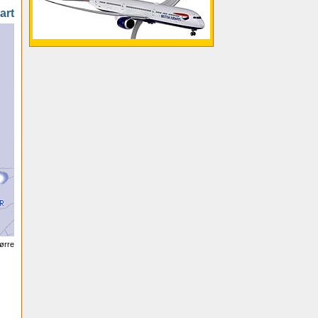
art
tørre