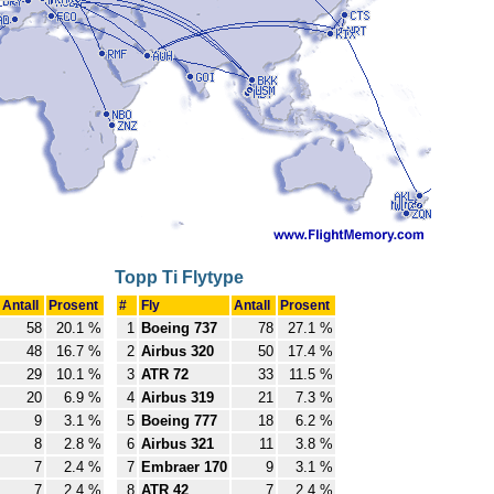
Topp Ti Flytype
Antall
Prosent
#
Fly
Antall
Prosent
58
20.1 %
1
Boeing 737
78
27.1 %
48
16.7 %
2
Airbus 320
50
17.4 %
29
10.1 %
3
ATR 72
33
11.5 %
20
6.9 %
4
Airbus 319
21
7.3 %
9
3.1 %
5
Boeing 777
18
6.2 %
8
2.8 %
6
Airbus 321
11
3.8 %
7
2.4 %
7
Embraer 170
9
3.1 %
7
2.4 %
8
ATR 42
7
2.4 %