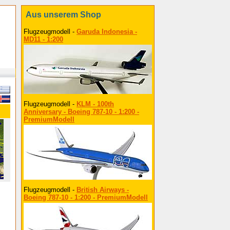
Aus unserem Shop
Flugzeugmodell -
Garuda Indonesia -
MD11 - 1:200
Flugzeugmodell -
KLM - 100th
Anniversary - Boeing 787-10 - 1:200 -
PremiumModell
Flugzeugmodell -
British Airways -
Boeing 787-10 - 1:200 - PremiumModell