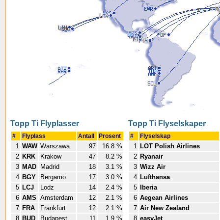
Topp Ti Flyplasser
Topp Ti Flyselskaper
#
Flyplass
Antall
Prosent
#
Flyselskap
1
WAW
Warszawa
97
16.8 %
1
LOT Polish Airlines
2
KRK
Krakow
47
8.2 %
2
Ryanair
3
MAD
Madrid
18
3.1 %
3
Wizz Air
4
BGY
Bergamo
17
3.0 %
4
Lufthansa
5
LCJ
Lodz
14
2.4 %
5
Iberia
6
AMS
Amsterdam
12
2.1 %
6
Aegean Airlines
7
FRA
Frankfurt
12
2.1 %
7
Air New Zealand
8
BUD
Budapest
11
1.9 %
8
easyJet