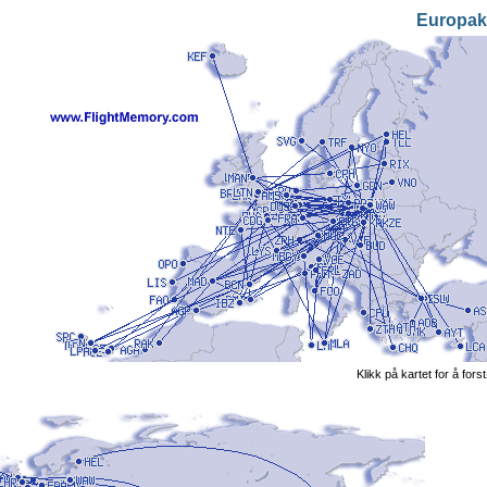
Europak
Klikk på kartet for å fors