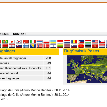
PRESSE
KONTAKT
ygninger
FlugStatistik Poster
tal antall flygninger
288
nenriks
49
nen Kontinentet eks. Innenriks
151
terkontinental
44
dre flygninger
44
tiago de Chile (Arturo Merino Benítez), 30.11.2014
tiago de Chile (Arturo Merino Benítez), 30.11.2014
4.2015