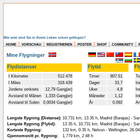
Wie weit sind Sie in Ihrem Leben schon geflogen?
HOME
VORSCHAU
REGISTRIEREN
POSTER
SHOP
COMMUNITY
Mine Flygninger
Flydistanser
Flytid
Fl
I Kilometer
512.478
Timer
807:51
To
I Miles
318.439
Dager
33,7
In
Jordens omkrets
12,79 Gang(er)
Uker
4,8
In
Avstand til Månen
1,333 Gang(er)
Måneder
1,12
In
Avstand til Solen
0,0034 Gang(er)
År
0,092
An
Lengste flygning (Distanse):
10,731 km, 13:35 h, Madrid (Barajas) - San
Lengste flygning (Flytid):
13:35 h, 10,731 km, Madrid (Barajas) - San
Korteste flygning:
132 km, 0:35 h, Nelson - Wellington, 26.0
Gjennomsnitt pr. flygning:
1,779 km, 2:48 h