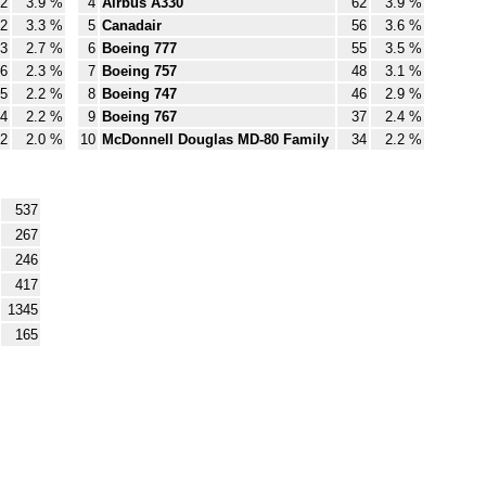
2
3.9 %
4
Airbus A330
62
3.9 %
2
3.3 %
5
Canadair
56
3.6 %
3
2.7 %
6
Boeing 777
55
3.5 %
6
2.3 %
7
Boeing 757
48
3.1 %
5
2.2 %
8
Boeing 747
46
2.9 %
4
2.2 %
9
Boeing 767
37
2.4 %
2
2.0 %
10
McDonnell Douglas MD-80 Family
34
2.2 %
537
267
246
417
1345
165