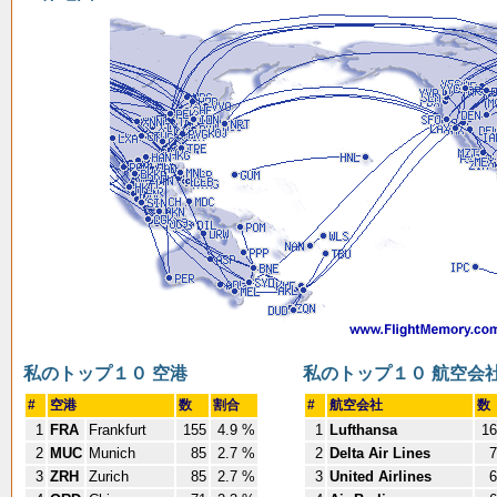
私のトップ１０ 空港
私のトップ１０ 航空会
#
空港
数
割合
#
航空会社
数
1
FRA
Frankfurt
155
4.9 %
1
Lufthansa
16
2
MUC
Munich
85
2.7 %
2
Delta Air Lines
7
3
ZRH
Zurich
85
2.7 %
3
United Airlines
6