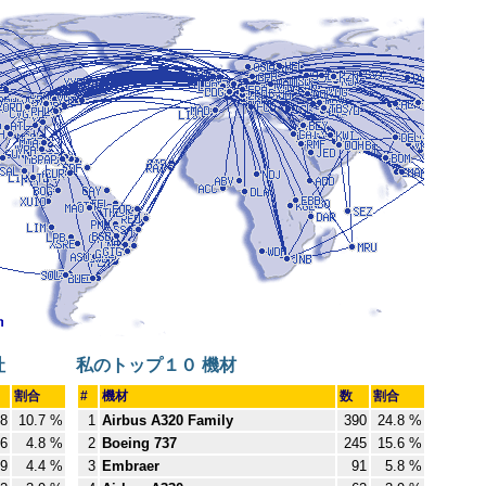
社
私のトップ１０ 機材
割合
#
機材
数
割合
8
10.7 %
1
Airbus A320 Family
390
24.8 %
6
4.8 %
2
Boeing 737
245
15.6 %
9
4.4 %
3
Embraer
91
5.8 %