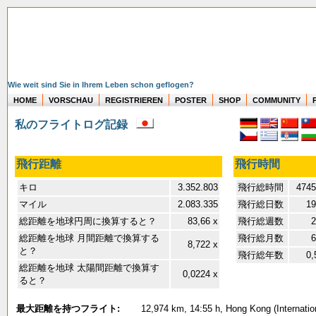
Wie weit sind Sie in Ihrem Leben schon geflogen?
HOME
VORSCHAU
REGISTRIEREN
POSTER
SHOP
COMMUNITY
私のフライトログ記録
飛行距離
飛行時間
キロ
3.352.803
飛行総時間
4745
マイル
2.083.335
飛行総日数
19
総距離を地球円周に換算すると？
83,66 x
飛行総週数
2
総距離を地球 月間距離で換算する
飛行総月数
6
8,722 x
と？
飛行総年数
0,
総距離を地球 太陽間距離で換算す
0,0224 x
ると？
最大距離を持つフライト:
12,974 km, 14:55 h, Hong Kong (Internation