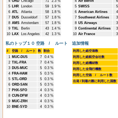
4
ORD
Chicago
71
2.3 %
4
Air Berlin
6
5
LHR
London
59
1.9 %
5
SWISS
5
6
ATL
Atlanta
58
1.8 %
6
American Airlines
4
7
DUS
Dusseldorf
57
1.8 %
7
Southwest Airlines
3
8
AMS
Amsterdam
57
1.8 %
8
US Airways
3
9
TXL
Berlin
43
1.4 %
9
Continental Airlines
3
10
LAX
Los Angeles
42
1.3 %
10
Air France
3
私のトップ１０ 空路 / ルート
追加情報
#
空路 / ルート
数
割合
利用した総空港数
1
MUC-DUS
7
0.4 %
利用した総航空会社数
2
TXL-FRA
7
0.4 %
利用した総機材数
3
DUS-MUC
5
0.3 %
利用した全飛行機数
4
FRA-HAM
5
0.3 %
利用した空路 / ルート数
5
STL-ORD
5
0.3 %
出発 / 到着の際に利用した国数
6
ORD-SAN
5
0.3 %
7
PHX-SFO
4
0.3 %
8
CUN-DFW
4
0.3 %
9
MUC-ZRH
4
0.3 %
10
BNE-SYD
4
0.3 %