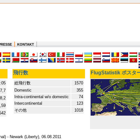
PRESSE
KONTAKT
飛行数
FlugStatistik ポスタ
:05
総飛行数
1570
Domestic
355
7,7
Intra-continental w/o domestic
74
8,2
Intercontinental
123
,59
その他
1018
542
al) - Newark (Liberty), 06.08.2011