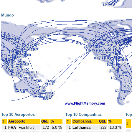
Mundo
Top 10 Aeroportos
Top 10 Companhias
Top
#
Aeroporto
Qtd.
%
#
Companhia
Qtd.
%
#
1
FRA
Frankfurt
172
5.0 %
1
Lufthansa
227
13.3 %