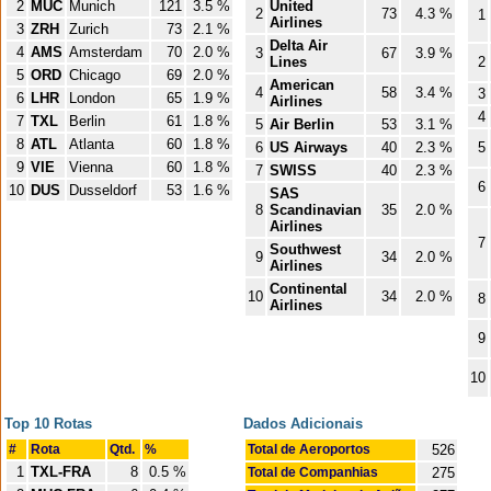
2
MUC
Munich
121
3.5 %
United
2
73
4.3 %
1
Airlines
3
ZRH
Zurich
73
2.1 %
Delta Air
4
AMS
Amsterdam
70
2.0 %
3
67
3.9 %
Lines
2
5
ORD
Chicago
69
2.0 %
American
4
58
3.4 %
3
6
LHR
London
65
1.9 %
Airlines
4
7
TXL
Berlin
61
1.8 %
5
Air Berlin
53
3.1 %
8
ATL
Atlanta
60
1.8 %
6
US Airways
40
2.3 %
5
9
VIE
Vienna
60
1.8 %
7
SWISS
40
2.3 %
6
10
DUS
Dusseldorf
53
1.6 %
SAS
8
Scandinavian
35
2.0 %
Airlines
7
Southwest
9
34
2.0 %
Airlines
Continental
10
34
2.0 %
8
Airlines
9
10
Top 10 Rotas
Dados Adicionais
#
Rota
Qtd.
%
Total de Aeroportos
526
1
TXL-FRA
8
0.5 %
Total de Companhias
275