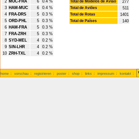
2
MUC-FRA
6
0.4 %
Total de Modelos de Avião
277
3
HAM-MUC
6
0.4 %
Total de Aviões
511
4
FRA-DRS
5
0.3 %
Total de Rotas
1401
5
ORD-PHL
5
0.3 %
Total de Países
140
6
HAM-FRA
5
0.3 %
7
FRA-ZRH
5
0.3 %
8
SYD-MEL
4
0.2 %
9
SIN-LHR
4
0.2 %
10
ZRH-TXL
4
0.2 %
home
:
vorschau
:
registrieren
:
poster
:
shop
:
links
:
impressum
:
kontakt
: