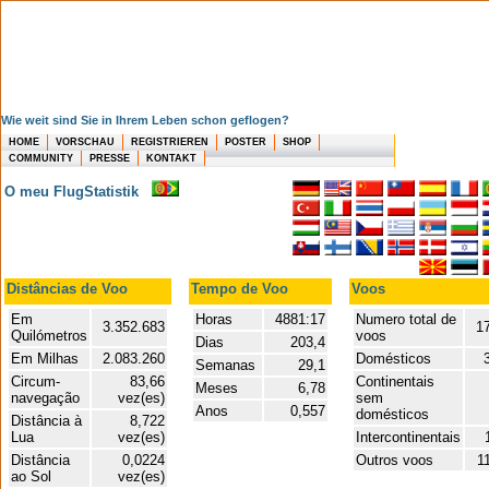
Wie weit sind Sie in Ihrem Leben schon geflogen?
HOME
VORSCHAU
REGISTRIEREN
POSTER
SHOP
COMMUNITY
PRESSE
KONTAKT
O meu FlugStatistik
Distâncias de Voo
Tempo de Voo
Voos
Em
Horas
4881:17
Numero total de
3.352.683
17
Quilómetros
voos
Dias
203,4
Em Milhas
2.083.260
Domésticos
Semanas
29,1
Circum-
83,66
Continentais
Meses
6,78
navegação
vez(es)
sem
Anos
0,557
domésticos
Distância à
8,722
Lua
vez(es)
Intercontinentais
Distância
0,0224
Outros voos
1
ao Sol
vez(es)