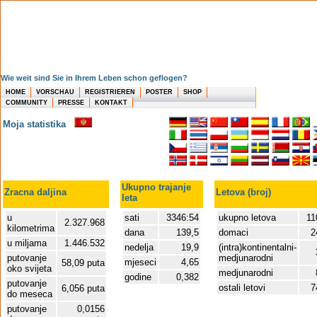
Wie weit sind Sie in Ihrem Leben schon geflogen?
HOME
VORSCHAU
REGISTRIEREN
POSTER
SHOP
COMMUNITY
PRESSE
KONTAKT
Moja statistika
Ukupno trajanje
Zracna daljina
Letova (broj)
leta
u
sati
3346:54
ukupno letova
11
2.327.968
kilometrima
dana
139,5
domaci
2
u miljama
1.446.532
nedelja
19,9
(intra)kontinentalni-
putovanje
medjunarodni
mjeseci
4,65
58,09 puta
oko svijeta
medjunarodni
godine
0,382
putovanje
ostali letovi
7
6,056 puta
do meseca
putovanje
0,0156