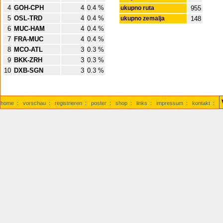
4
GOH-CPH
4
0.4 %
ukupno ruta
955
5
OSL-TRD
4
0.4 %
ukupno zemalja
148
6
MUC-HAM
4
0.4 %
7
FRA-MUC
4
0.4 %
8
MCO-ATL
3
0.3 %
9
BKK-ZRH
3
0.3 %
10
DXB-SGN
3
0.3 %
home
:
vorschau
:
registrieren
:
poster
:
shop
:
links
:
impressum
:
kontakt
: