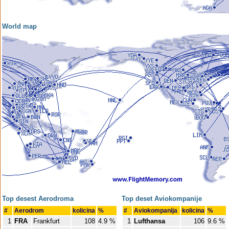
World map
Top desest Aerodroma
Top deset Aviokompanije
#
Aerodrom
kolicina
%
#
Aviokompanija
kolicina
%
1
FRA
Frankfurt
108
4.9 %
1
Lufthansa
106
9.6 %