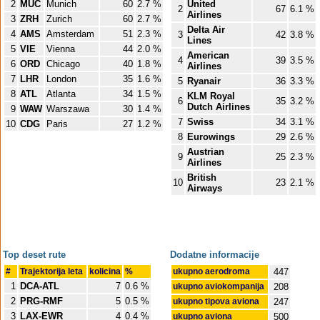
2
MUC
Munich
60
2.7 %
United
2
67
6.1 %
Airlines
3
ZRH
Zurich
60
2.7 %
Delta Air
4
AMS
Amsterdam
51
2.3 %
3
42
3.8 %
Lines
5
VIE
Vienna
44
2.0 %
American
4
39
3.5 %
6
ORD
Chicago
40
1.8 %
Airlines
7
LHR
London
35
1.6 %
5
Ryanair
36
3.3 %
8
ATL
Atlanta
34
1.5 %
KLM Royal
6
35
3.2 %
Dutch Airlines
9
WAW
Warszawa
30
1.4 %
7
Swiss
34
3.1 %
10
CDG
Paris
27
1.2 %
8
Eurowings
29
2.6 %
Austrian
9
25
2.3 %
Airlines
British
10
23
2.1 %
Airways
Top deset rute
Dodatne informacije
#
Trajektorija leta
kolicina
%
ukupno aerodroma
447
1
DCA-ATL
7
0.6 %
ukupno aviokompanija
208
2
PRG-RMF
5
0.5 %
ukupno tipova aviona
247
3
LAX-EWR
4
0.4 %
ukupno aviona
500