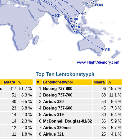
Top Ten Lentokonetyypit
Määrä
%
#
Lentokonetyyppi
Määrä
%
es
317
51.7 %
1
Boeing 737-800
96
15.7 %
51
8.3 %
2
Boeing 737-700
68
11.1 %
40
6.5 %
3
Airbus 320
53
8.6 %
23
3.8 %
4
Boeing 737-600
45
7.3 %
14
2.3 %
5
Airbus 319
39
6.4 %
14
2.3 %
6
McDonnell Douglas-81/82
36
5.9 %
12
2.0 %
7
Airbus 320neo
35
5.7 %
11
1.8 %
8
Airbus 321
25
4.1 %