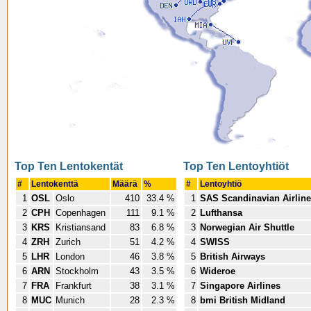
Top Ten Lentokentät
Top Ten Lentoyhtiöt
#
Lentokenttä
Määrä
%
#
Lentoyhtiö
1
OSL
Oslo
410
33.4 %
1
SAS Scandinavian Airlin
2
CPH
Copenhagen
111
9.1 %
2
Lufthansa
3
KRS
Kristiansand
83
6.8 %
3
Norwegian Air Shuttle
4
ZRH
Zurich
51
4.2 %
4
SWISS
5
LHR
London
46
3.8 %
5
British Airways
6
ARN
Stockholm
43
3.5 %
6
Wideroe
7
FRA
Frankfurt
38
3.1 %
7
Singapore Airlines
8
MUC
Munich
28
2.3 %
8
bmi British Midland