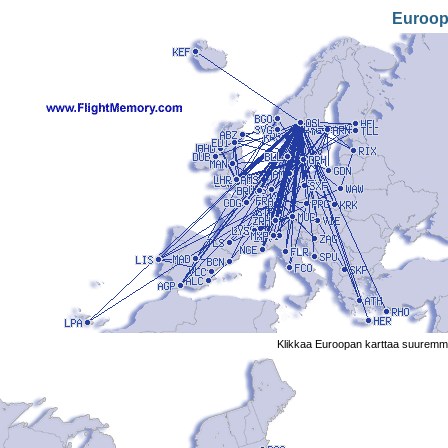
Euroo
Klikkaa Euroopan karttaa suuremm