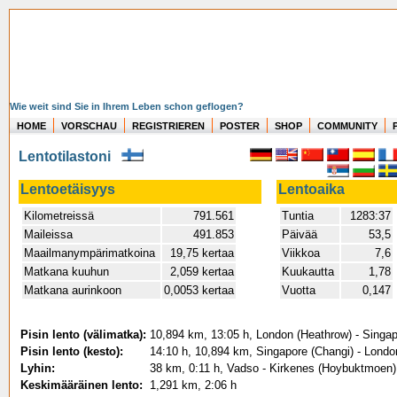
Wie weit sind Sie in Ihrem Leben schon geflogen?
HOME
VORSCHAU
REGISTRIEREN
POSTER
SHOP
COMMUNITY
Lentotilastoni
Lentoetäisyys
Lentoaika
Kilometreissä
791.561
Tuntia
1283:37
Maileissa
491.853
Päivää
53,5
Maailmanympärimatkoina
19,75 kertaa
Viikkoa
7,6
Matkana kuuhun
2,059 kertaa
Kuukautta
1,78
Matkana aurinkoon
0,0053 kertaa
Vuotta
0,147
Pisin lento (välimatka):
10,894 km, 13:05 h, London (Heathrow) - Singap
Pisin lento (kesto):
14:10 h, 10,894 km, Singapore (Changi) - Londo
Lyhin:
38 km, 0:11 h, Vadso - Kirkenes (Hoybuktmoen)
Keskimääräinen lento:
1,291 km, 2:06 h