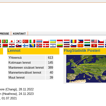
PRESSE
KONTAKT
Lennot
FlugStatistik Posteri
Yhteensä
613
Kotimaan lennot
145
Mantereen sisäiset lennot
389
Mannertenväliset lennot
40
Muut lennot
39
ore (Changi), 28.11.2022
n (Heathrow), 24.11.2023
, 01.07.2021