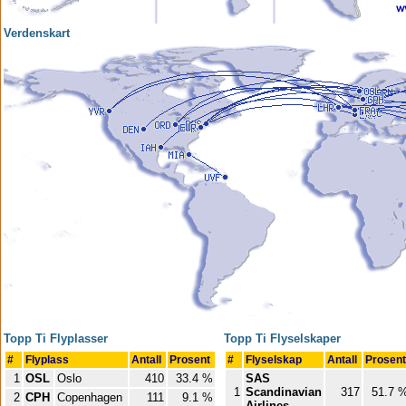
Verdenskart
Topp Ti Flyplasser
Topp Ti Flyselskaper
#
Flyplass
Antall
Prosent
#
Flyselskap
Antall
Prosen
1
OSL
Oslo
410
33.4 %
SAS
1
Scandinavian
317
51.7 
2
CPH
Copenhagen
111
9.1 %
Airlines