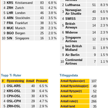
3
KRS
Kristiansand
83
6.8 %
2
Lufthansa
51
8.3 
4
ZRH
Zurich
51
4.2 %
Norwegian
3
40
6.5 
5
LHR
London
46
3.8 %
Air Shuttle
6
ARN
Stockholm
43
3.5 %
4
SWISS
23
3.8 
7
FRA
Frankfurt
38
3.1 %
British
5
14
2.3 
Airways
8
MUC
Munich
28
2.3 %
6
Wideroe
14
2.3 
9
BGO
Bergen
25
2.0 %
Singapore
10
SIN
Singapore
16
1.3 %
7
12
2.0 
Airlines
bmi British
8
11
1.8 
Midland
9
Air Berlin
9
1.5 
Continental
10
7
1.1 
Airlines
Topp Ti Ruter
Tilleggsdata
#
Flystrekning
Antall
Prosent
Antall flyplass(er)
107
1
OSL-KRS
40
6.5 %
Antall flyselskap(er)
49
2
KRS-OSL
39
6.4 %
Antall flytype(r)
52
3
CPH-OSL
30
4.9 %
Antall fly
418
4
OSL-CPH
29
4.7 %
Antall rute(r)
266
5
ZRH-OSL
18
2.9 %
Antall land
35