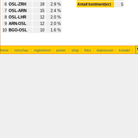
6
OSL-ZRH
18
2.9 %
Antall kontinent(er)
5
7
OSL-ARN
15
2.4 %
8
OSL-LHR
12
2.0 %
9
ARN-OSL
12
2.0 %
10
BGO-OSL
10
1.6 %
home
:
vorschau
:
registrieren
:
poster
:
shop
:
links
:
impressum
:
kontakt
: