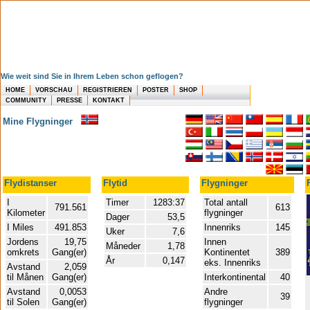
Wie weit sind Sie in Ihrem Leben schon geflogen?
HOME
VORSCHAU
REGISTRIEREN
POSTER
SHOP
COMMUNITY
PRESSE
KONTAKT
Mine Flygninger
Flydistanser
Flytid
Flygninger
I
Timer
1283:37
Total antall
791.561
613
Kilometer
flygninger
Dager
53,5
I Miles
491.853
Innenriks
145
Uker
7,6
Jordens
19,75
Innen
Måneder
1,78
omkrets
Gang(er)
Kontinentet
389
År
0,147
eks. Innenriks
Avstand
2,059
til Månen
Gang(er)
Interkontinental
40
Avstand
0,0053
Andre
39
til Solen
Gang(er)
flygninger