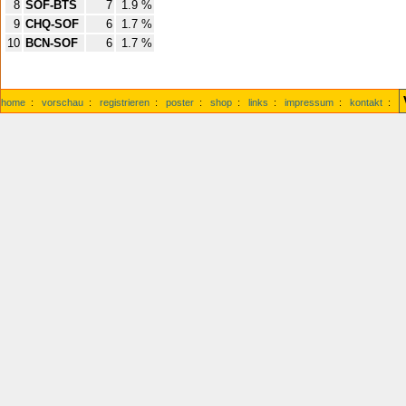
8
SOF-BTS
7
1.9 %
9
CHQ-SOF
6
1.7 %
10
BCN-SOF
6
1.7 %
home
:
vorschau
:
registrieren
:
poster
:
shop
:
links
:
impressum
:
kontakt
: