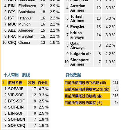
4
EIN
Eindhoven
21
2.9 %
Austrian
4
19
5.3 %
Airlines
5
BTS
Bratislava
18
2.5 %
Turkish
6
IST
Istanbul
16
2.2 %
5
18
5.0 %
Airlines
7
MUC
Munich
16
2.2 %
6
EasyJet
15
4.2 %
8
ABZ
Aberdeen
15
2.1 %
british
7
14
3.9 %
9
FRA
Frankfurt
15
2.1 %
airways
10
CHQ
Chania
13
1.8 %
Qatar
8
8
2.2 %
Airways
9
bulgaria air
8
2.2 %
Singapore
10
7
1.9 %
Airlines
十大常用 航线
其他数据
#
111
航线名称
次数
百分比
目前所使用过的飞机场 (间)
1
SOF-VIE
17
4.7 %
33
目前所使用过的航空公司 (家)
2
VIE-SOF
12
3.3 %
215
目前所乘搭过的航线 (条)
3
BTS-SOF
9
2.5 %
42
目前所到访过的国家 (个)
4
SOF-EIN
9
2.5 %
5
EIN-SOF
9
2.5 %
6
SOF-BCN
7
1.9 %
7
SOF-CHQ
7
1.9 %