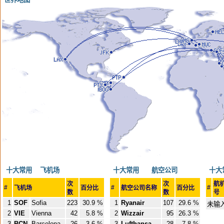
十大常用 飞机场
十大常用 航空公司
十大
次
次
航
#
#
#
飞机场
百分比
航空公司名称
百分比
数
数
号
1
SOF
Sofia
223
30.9 %
1
Ryanair
107
29.6 %
未输
2
VIE
Vienna
42
5.8 %
2
Wizzair
95
26.3 %
3
BCN
Barcelona
26
3.6 %
3
Lufthansa
28
7.8 %