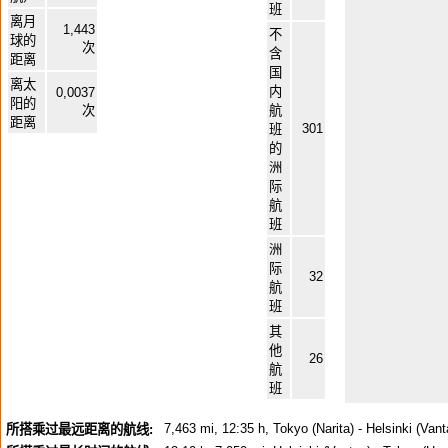
班
离月
1,443
不
球的
次
含
距离
国
离太
内
0,0037
阳的
次
航
距离
301
班
的
洲
际
航
班
洲
际
32
航
班
其
他
26
航
班
7,463 mi, 12:35 h, Tokyo (Narita) - Helsinki (Van
所搭乘过最远距离的航线: