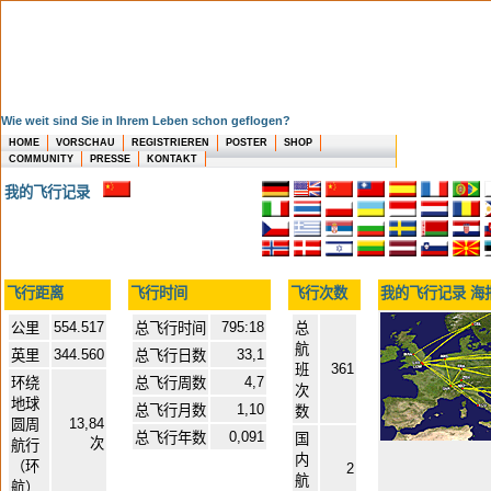
Wie weit sind Sie in Ihrem Leben schon geflogen?
HOME
VORSCHAU
REGISTRIEREN
POSTER
SHOP
COMMUNITY
PRESSE
KONTAKT
我的飞行记录
飞行距离
飞行时间
飞行次数
我的飞行记录 海
554.517
795:18
公里
总飞行时间
总
航
344.560
33,1
英里
总飞行日数
361
班
4,7
环绕
总飞行周数
次
地球
1,10
总飞行月数
数
13,84
圆周
0,091
总飞行年数
国
次
航行
内
（环
2
航
航）