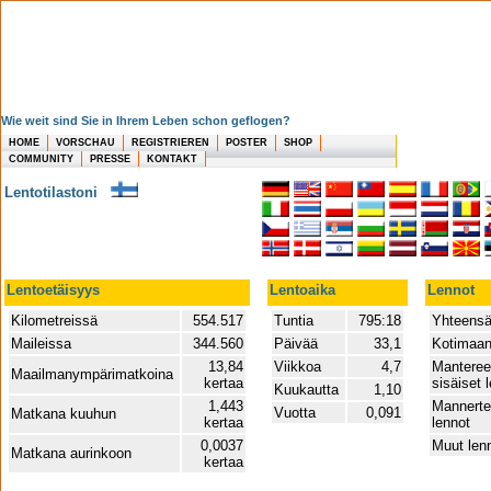
Wie weit sind Sie in Ihrem Leben schon geflogen?
HOME
VORSCHAU
REGISTRIEREN
POSTER
SHOP
COMMUNITY
PRESSE
KONTAKT
Lentotilastoni
Lentoetäisyys
Lentoaika
Lennot
Kilometreissä
554.517
Tuntia
795:18
Yhteens
Maileissa
344.560
Päivää
33,1
Kotimaan
13,84
Viikkoa
4,7
Mantere
Maailmanympärimatkoina
kertaa
sisäiset 
Kuukautta
1,10
1,443
Mannerte
Vuotta
0,091
Matkana kuuhun
kertaa
lennot
0,0037
Muut len
Matkana aurinkoon
kertaa