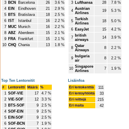
3
BCN
Barcelona
26
3.6 %
3
Lufthansa
28
7.8 %
4
EIN
Eindhoven
21
2.9 %
Austrian
4
19
5.3 %
Airlines
5
BTS
Bratislava
18
2.5 %
Turkish
6
IST
Istanbul
16
2.2 %
5
18
5.0 %
Airlines
7
MUC
Munich
16
2.2 %
6
EasyJet
15
4.2 %
8
ABZ
Aberdeen
15
2.1 %
british
7
14
3.9 %
9
FRA
Frankfurt
15
2.1 %
airways
10
CHQ
Chania
13
1.8 %
Qatar
8
8
2.2 %
Airways
bulgaria
9
8
2.2 %
air
Singapore
10
7
1.9 %
Airlines
Top Ten Lentoreitit
Lisäinfoa
#
Lentoreitti
Määrä
%
Eri lentokenttiä
111
1
SOF-VIE
17
4.7 %
Eri lentoyhtiöitä
33
2
VIE-SOF
12
3.3 %
Eri reittejä
215
3
BTS-SOF
9
2.5 %
Eri maita
42
4
SOF-EIN
9
2.5 %
5
EIN-SOF
9
2.5 %
6
SOF-BCN
7
1.9 %