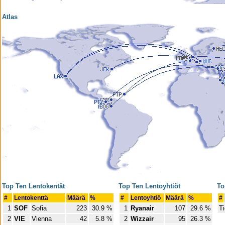
Atlas
Top Ten Lentokentät
Top Ten Lentoyhtiöt
To
#
Lentokenttä
Määrä
%
#
Lentoyhtiö
Määrä
%
#
1
SOF
Sofia
223
30.9 %
1
Ryanair
107
29.6 %
Ti
2
VIE
Vienna
42
5.8 %
2
Wizzair
95
26.3 %