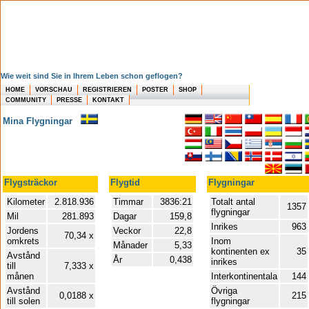
Wie weit sind Sie in Ihrem Leben schon geflogen?
HOME
VORSCHAU
REGISTRIEREN
POSTER
SHOP
COMMUNITY
PRESSE
KONTAKT
Mina Flygningar
Flygsträckor
Flygtid
Flygningar
Kilometer
2.818.936
Timmar
3836:21
Totalt antal
1357
flygningar
Mil
281.893
Dagar
159,8
Inrikes
963
Jordens
Veckor
22,8
70,34 x
omkrets
Inom
Månader
5,33
kontinenten ex
35
Avstånd
År
0,438
inrikes
till
7,333 x
månen
Interkontinentala
144
Avstånd
Övriga
0,0188 x
215
till solen
flygningar