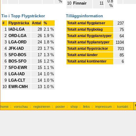
%
0.8
10
Finnair
11
%
Tio i Topp Flygsträckor
Tilläggsinformation
#
Flygsträcka
Antal
%
Totalt antal flygplatser
237
1
IAD-LGA
28
2.1 %
Totalt antal flygbolag
75
2
ORD-LGA
26
1.9 %
Totalt antal flygplanstyper
64
3
LGA-ORD
24
1.8 %
Totalt antal flyplanstyper
1104
4
JFK-IAD
23
1.7 %
Totalt antal flygsträckor
703
5
SFO-BOS
17
1.3 %
Totalt antal länder
85
6
BOS-SFO
16
1.2 %
Totalt antal kontinenter
6
7
SFO-EWR
15
1.1 %
8
LGA-IAD
14
1.0 %
9
LGA-CLT
14
1.0 %
10
EWR-CMH
13
1.0 %
home
:
vorschau
:
registrieren
:
poster
:
shop
:
links
:
impressum
:
kontakt
: