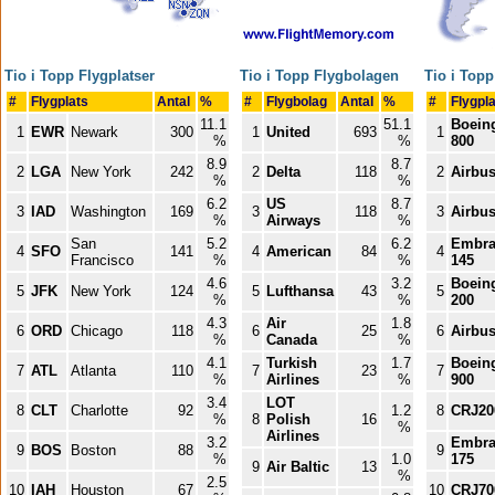
Tio i Topp Flygplatser
Tio i Topp Flygbolagen
Tio i Topp
#
Flygplats
Antal
%
#
Flygbolag
Antal
%
#
Flygpl
11.1
51.1
Boeing
1
EWR
Newark
300
1
United
693
1
%
%
800
8.9
8.7
2
LGA
New York
242
2
Delta
118
2
Airbu
%
%
6.2
US
8.7
3
IAD
Washington
169
3
118
3
Airbu
%
Airways
%
San
5.2
6.2
Embra
4
SFO
141
4
American
84
4
Francisco
%
%
145
4.6
3.2
Boeing
5
JFK
New York
124
5
Lufthansa
43
5
%
%
200
4.3
Air
1.8
6
ORD
Chicago
118
6
25
6
Airbu
%
Canada
%
4.1
Turkish
1.7
Boeing
7
ATL
Atlanta
110
7
23
7
%
Airlines
%
900
3.4
LOT
8
CLT
Charlotte
92
1.2
8
CRJ20
%
8
Polish
16
%
Airlines
3.2
Embra
9
BOS
Boston
88
9
%
1.0
175
9
Air Baltic
13
%
2.5
10
IAH
Houston
67
10
CRJ70