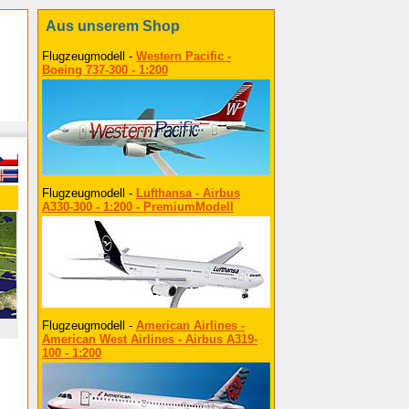
Aus unserem Shop
Flugzeugmodell -
Western Pacific -
Boeing 737-300 - 1:200
Flugzeugmodell -
Lufthansa - Airbus
A330-300 - 1:200 - PremiumModell
Flugzeugmodell -
American Airlines -
American West Airlines - Airbus A319-
100 - 1:200