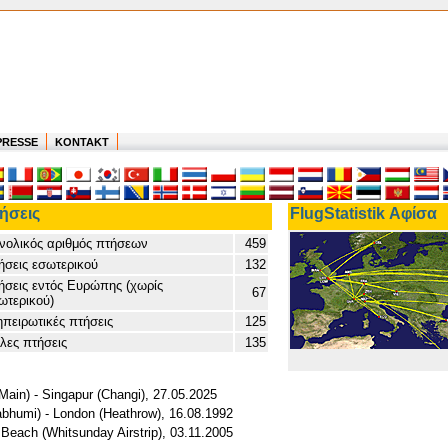
PRESSE
KONTAKT
ήσεις
FlugStatistik Αφίσα
νολικός αριθμός πτήσεων
459
ήσεις εσωτερικού
132
ήσεις εντός Ευρώπης (χωρίς
67
ωτερικού)
ηπειρωτικές πτήσεις
125
λες πτήσεις
135
Main) - Singapur (Changi), 27.05.2025
bhumi) - London (Heathrow), 16.08.1992
 Beach (Whitsunday Airstrip), 03.11.2005