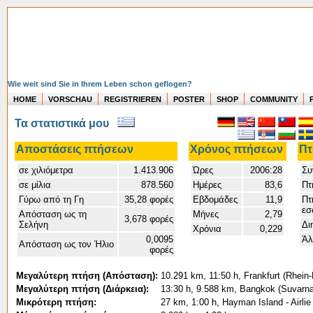
Wie weit sind Sie in Ihrem Leben schon geflogen?
HOME
VORSCHAU
REGISTRIEREN
POSTER
SHOP
COMMUNITY
Τα στατιστικά μου
Αποστάσεις πτήσεων
Χρόνος πτήσεων
Πτ
σε χιλιόμετρα
1.413.906
Ώρες
2006:28
Συ
σε μίλια
878.560
Ημέρες
83,6
Πτ
Γύρω από τη Γη
35,28 φορές
Εβδομάδες
11,9
Πτ
εσ
Απόσταση ως τη
Μήνες
2,79
3,678 φορές
Σελήνη
Δι
Χρόνια
0,229
0,0095
Άλ
Απόσταση ως τον Ήλιο
φορές
Μεγαλύτερη πτήση (Απόσταση):
10.291 km, 11:50 h, Frankfurt (Rhein-
Μεγαλύτερη πτήση (Διάρκεια):
13:30 h, 9.588 km, Bangkok (Suvarna
Μικρότερη πτήση:
27 km, 1:00 h, Hayman Island - Airlie