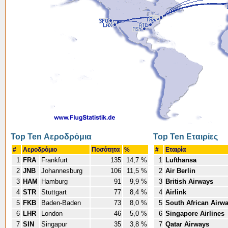
Top Ten Αεροδρόμια
Top Ten Εταιρίες
#
Αεροδρόμιο
Ποσότητα
%
#
Εταιρία
1
FRA
Frankfurt
135
14,7 %
1
Lufthansa
2
JNB
Johannesburg
106
11,5 %
2
Air Berlin
3
HAM
Hamburg
91
9,9 %
3
British Airways
4
STR
Stuttgart
77
8,4 %
4
Airlink
5
FKB
Baden-Baden
73
8,0 %
5
South African Airw
6
LHR
London
46
5,0 %
6
Singapore Airlines
7
SIN
Singapur
35
3,8 %
7
Qatar Airways