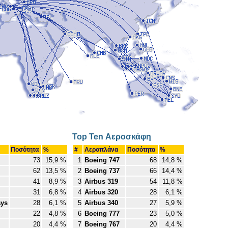
Top Ten Αεροσκάφη
Ποσότητα
%
#
Αεροπλάνα
Ποσότητα
%
73
15,9 %
1
Boeing 747
68
14,8 %
62
13,5 %
2
Boeing 737
66
14,4 %
41
8,9 %
3
Airbus 319
54
11,8 %
31
6,8 %
4
Airbus 320
28
6,1 %
ays
28
6,1 %
5
Airbus 340
27
5,9 %
22
4,8 %
6
Boeing 777
23
5,0 %
20
4,4 %
7
Boeing 767
20
4,4 %