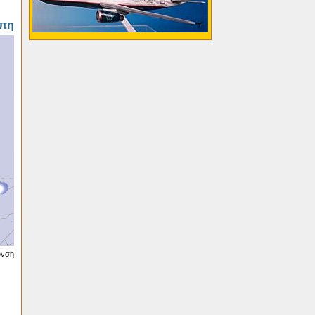
πη
υνση