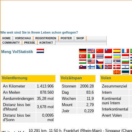
Wie weit sind Sie in Ihrem Leben schon geflogen?
HOME
VORSCHAU
REGISTRIEREN
POSTER
SHOP
COMMUNITY
PRESSE
KONTAKT
Meng VolStatistik
Volentfernung
Volzäitspan
Volen
An Kilometer
1.413.906
Stonnen
2006:28
Zesummenziel
An Meilen
878.560
Dag
83,6
Intern
Äerdumrëndengen
35,28 mol
Wochen
11,9
Kontinental
ouni Intern
Distanz biss bei
Mount
2,79
3,678 mol
d'Mound
Interkontinental
Joër
0,229
Distanz biss bei
0,0095
Anert Volen
d'Sonn
mol
10.291 km, 11:50 h, Frankfurt (Rhein-Main) - Singapur (Chang