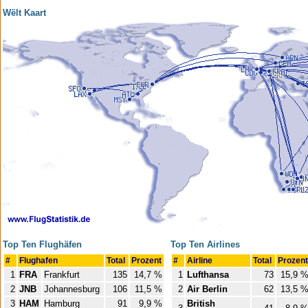
Wëlt Kaart
Top Ten Flughäfen
Top Ten Airlines
#
Flughafen
Total
Prozent
#
Airline
Total
Prozent
1
FRA
Frankfurt
135
14,7 %
1
Lufthansa
73
15,9 
2
JNB
Johannesburg
106
11,5 %
2
Air Berlin
62
13,5 
3
HAM
Hamburg
91
9,9 %
British