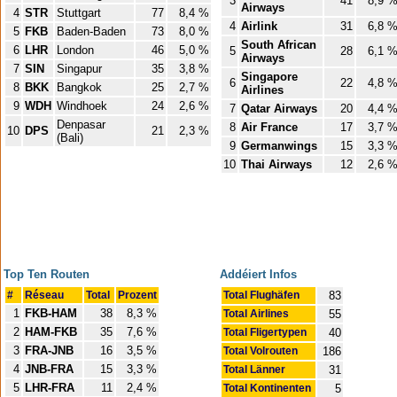
3
41
8,9 
Airways
4
STR
Stuttgart
77
8,4 %
4
Airlink
31
6,8 
5
FKB
Baden-Baden
73
8,0 %
South African
6
LHR
London
46
5,0 %
5
28
6,1 
Airways
7
SIN
Singapur
35
3,8 %
Singapore
6
22
4,8 
8
BKK
Bangkok
25
2,7 %
Airlines
9
WDH
Windhoek
24
2,6 %
7
Qatar Airways
20
4,4 
Denpasar
8
Air France
17
3,7 
10
DPS
21
2,3 %
(Bali)
9
Germanwings
15
3,3 
10
Thai Airways
12
2,6 
Top Ten Routen
Addéiert Infos
#
Réseau
Total
Prozent
Total Flughäfen
83
1
FKB-HAM
38
8,3 %
Total Airlines
55
2
HAM-FKB
35
7,6 %
Total Fligertypen
40
3
FRA-JNB
16
3,5 %
Total Volrouten
186
4
JNB-FRA
15
3,3 %
Total Länner
31
5
LHR-FRA
11
2,4 %
Total Kontinenten
5