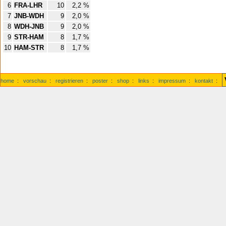
6
FRA-LHR
10
2,2 %
7
JNB-WDH
9
2,0 %
8
WDH-JNB
9
2,0 %
9
STR-HAM
8
1,7 %
10
HAM-STR
8
1,7 %
home
:
vorschau
:
registrieren
:
poster
:
shop
:
links
:
impressum
:
kontakt
: