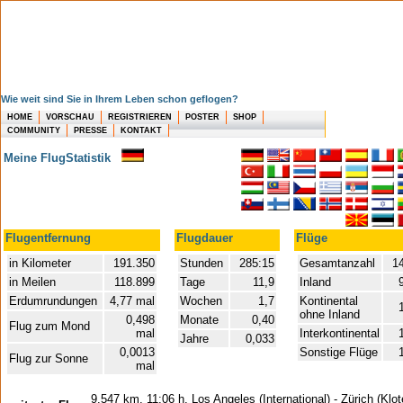
Wie weit sind Sie in Ihrem Leben schon geflogen?
HOME
VORSCHAU
REGISTRIEREN
POSTER
SHOP
COMMUNITY
PRESSE
KONTAKT
Meine FlugStatistik
Flugentfernung
Flugdauer
Flüge
in Kilometer
191.350
Stunden
285:15
Gesamtanzahl
14
in Meilen
118.899
Tage
11,9
Inland
Erdumrundungen
4,77 mal
Wochen
1,7
Kontinental
ohne Inland
0,498
Monate
0,40
Flug zum Mond
mal
Interkontinental
Jahre
0,033
0,0013
Sonstige Flüge
Flug zur Sonne
mal
9.547 km, 11:06 h, Los Angeles (International) - Zürich (Klot