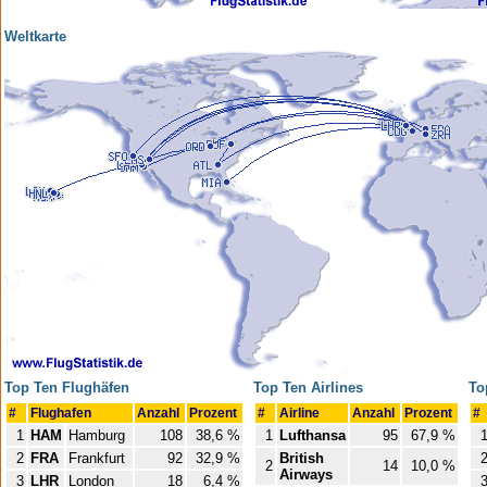
Weltkarte
Top Ten Flughäfen
Top Ten Airlines
To
#
Flughafen
Anzahl
Prozent
#
Airline
Anzahl
Prozent
#
1
HAM
Hamburg
108
38,6 %
1
Lufthansa
95
67,9 %
2
FRA
Frankfurt
92
32,9 %
British
2
14
10,0 %
Airways
3
LHR
London
18
6,4 %