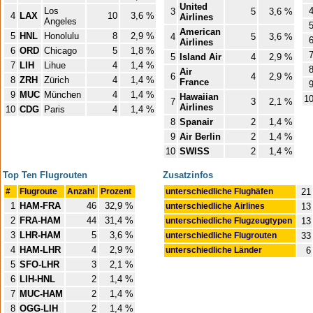
United
Los
3
5
3,6 %
4
LAX
10
3,6 %
Airlines
Angeles
American
5
HNL
Honolulu
8
2,9 %
4
5
3,6 %
Airlines
6
ORD
Chicago
5
1,8 %
5
Island Air
4
2,9 %
7
LIH
Lihue
4
1,4 %
Air
6
4
2,9 %
8
ZRH
Zürich
4
1,4 %
France
9
MUC
München
4
1,4 %
Hawaiian
1
7
3
2,1 %
Airlines
10
CDG
Paris
4
1,4 %
8
Spanair
2
1,4 %
9
Air Berlin
2
1,4 %
10
SWISS
2
1,4 %
Top Ten Flugrouten
Zusatzinfos
#
Flugroute
Anzahl
Prozent
unterschiedliche Flughäfen
21
1
HAM-FRA
46
32,9 %
unterschiedliche Airlines
13
2
FRA-HAM
44
31,4 %
unterschiedliche Flugzeugtypen
13
3
LHR-HAM
5
3,6 %
unterschiedliche Flugrouten
33
4
HAM-LHR
4
2,9 %
unterschiedliche Länder
6
5
SFO-LHR
3
2,1 %
6
LIH-HNL
2
1,4 %
7
MUC-HAM
2
1,4 %
8
OGG-LIH
2
1,4 %