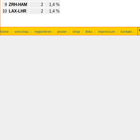
9
ZRH-HAM
2
1,4 %
10
LAX-LHR
2
1,4 %
home
:
vorschau
:
registrieren
:
poster
:
shop
:
links
:
impressum
:
kontakt
: