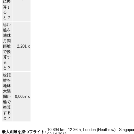
に換
算す
る
と？
総距
離を
地球
月間
距離
2,201 x
で換
算す
る
と？
総距
離を
地球
太陽
間距
0,0057 x
離で
換算
する
と？
10,894 km, 12:36 h, London (Heathrow) - Singapor
最大距離を持つフライト: