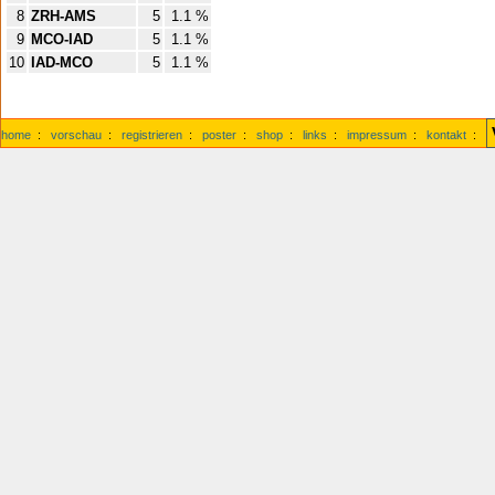
8
ZRH-AMS
5
1.1 %
9
MCO-IAD
5
1.1 %
10
IAD-MCO
5
1.1 %
home
:
vorschau
:
registrieren
:
poster
:
shop
:
links
:
impressum
:
kontakt
: