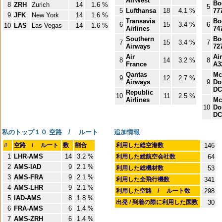
AirWest
Bo
8
ZRH
Zurich
14
1.6 %
5
5
Lufthansa
18
4.1 %
77
9
JFK
New York
14
1.6 %
Transavia
Bo
6
15
3.4 %
6
10
LAS
Las Vegas
14
1.6 %
Airlines
74
Southern
Bo
7
15
3.4 %
7
Airways
72
Air
Ai
8
14
3.2 %
8
France
A3
Qantas
Mc
9
12
2.7 %
Airways
9
Do
DC
Republic
10
11
2.5 %
Airlines
Mc
10
Do
DC
私のトップ１０ 空路 / ルート
追加情報
#
空路 / ルート
数
割合
利用した総空港数
146
1
LHR-AMS
14
3.2 %
利用した総航空会社数
64
2
AMS-IAD
9
2.1 %
利用した総機材数
53
3
AMS-FRA
9
2.1 %
利用した全飛行機数
341
4
AMS-LHR
9
2.1 %
利用した空路 / ルート数
298
5
IAD-AMS
8
1.8 %
出発 / 到着の際に利用した国数
30
6
FRA-AMS
6
1.4 %
7
AMS-ZRH
6
1.4 %