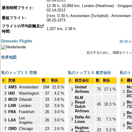
02-14-2013
12:36 h, 10,894 km, London (Heathrow) - Singapor
最長時間フライト:
02-14-2013
0 km, 0:30 h, Amsterdam (Schiphol) - Amsterdam 
最短フライト:
08-25-1973
フライトの平均距離及び
1,927 km, 2:38 h
時間:
Domestic Flights
ヨ-ロ
拡大するために、地図をクリッ
世界地図
私のトップ１０ 空港
私のトップ１０ 航空会社
私のト
#
空港
数
割合
#
航空会社
数
割合
#
機
1
AMS
Amsterdam
184
21.0 %
United
Mc
1
75
17.1 %
Airlines
1
Do
2
IAD
Washington
37
4.2 %
DC
KLM
3
MCO
Orlando
33
3.8 %
Royal
Bo
2
45
10.3 %
2
4
LHR
London
32
3.6 %
Dutch
73
Airlines
5
FRA
Frankfurt
26
3.0 %
Bo
3
Delta Air
75
Los
3
31
7.1 %
6
LAX
26
3.0 %
Lines
Angeles
Bo
4
Hughes
76
7
ORD
Chicago
23
2.6 %
4
23
5.2 %