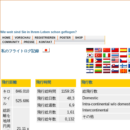
Wie weit sind Sie in Ihrem Leben schon geflogen?
HOME
VORSCHAU
REGISTRIEREN
POSTER
SHOP
COMMUNITY
PRESSE
KONTAKT
私のフライトログ記録
飛行距離
飛行時間
飛行数
キロ
846.010
飛行総時間
1159:25
総飛行数
Domestic
マイ
飛行総日数
48,3
525.686
ル
Intra-continental w/o domes
飛行総週数
6,9
Intercontinental
総距
飛行総月数
1,61
離を
その他
飛行総年数
0,132
地球
円周
21,11 x