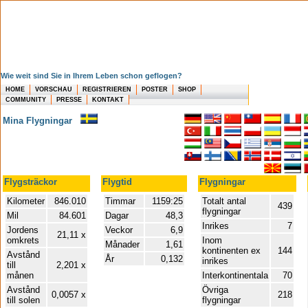
Wie weit sind Sie in Ihrem Leben schon geflogen?
HOME
VORSCHAU
REGISTRIEREN
POSTER
SHOP
COMMUNITY
PRESSE
KONTAKT
Mina Flygningar
Flygsträckor
Flygtid
Flygningar
Kilometer
846.010
Timmar
1159:25
Totalt antal
439
flygningar
Mil
84.601
Dagar
48,3
Inrikes
7
Jordens
Veckor
6,9
21,11 x
omkrets
Inom
Månader
1,61
kontinenten ex
144
Avstånd
År
0,132
inrikes
till
2,201 x
månen
Interkontinentala
70
Avstånd
Övriga
0,0057 x
218
till solen
flygningar