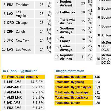
Hughes
5.2
3.0
4
23
5
FRA
Frankfurt
26
AirWest
%
%
5
Boein
4.1
Los
3.0
5
Lufthansa
18
6
LAX
26
%
Angeles
%
6
Boein
Transavia
3.4
2.6
6
15
7
ORD
Chicago
23
Airlines
%
%
7
Boein
Southern
3.4
1.6
7
15
8
ZRH
Zurich
14
Airways
%
%
8
Airbu
Air
3.2
1.6
8
14
9
JFK
New York
14
France
%
%
McDon
Qantas
2.7
9
Dougl
1.6
9
12
10
LAS
Las Vegas
14
Airways
%
DC-8
%
Republic
2.5
McDon
10
11
Airlines
%
10
Dougl
DC-10
Tio i Topp Flygsträckor
Tilläggsinformation
#
Flygsträcka
Antal
%
Totalt antal flygplatser
146
1
LHR-AMS
14
3.2 %
Totalt antal flygbolag
64
2
AMS-IAD
9
2.1 %
Totalt antal flygplanstyper
53
3
AMS-FRA
9
2.1 %
Totalt antal flyplanstyper
341
4
AMS-LHR
9
2.1 %
Totalt antal flygsträckor
298
5
IAD-AMS
8
1.8 %
Totalt antal länder
30
6
FRA-AMS
6
1.4 %