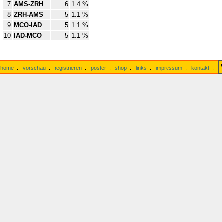
7
AMS-ZRH
6
1.4 %
8
ZRH-AMS
5
1.1 %
9
MCO-IAD
5
1.1 %
10
IAD-MCO
5
1.1 %
home
:
vorschau
:
registrieren
:
poster
:
shop
:
links
:
impressum
:
kontakt
: