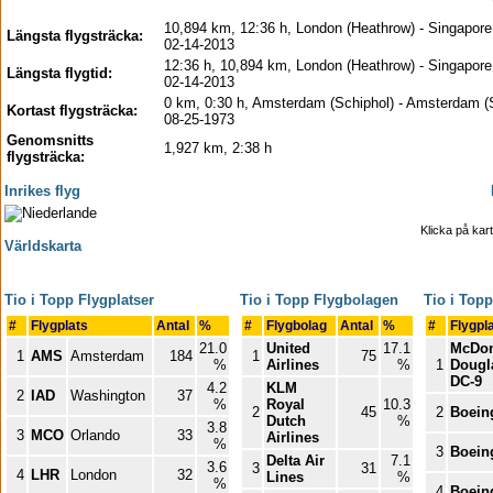
10,894 km, 12:36 h, London (Heathrow) - Singapore
Längsta flygsträcka:
02-14-2013
12:36 h, 10,894 km, London (Heathrow) - Singapore
Längsta flygtid:
02-14-2013
0 km, 0:30 h, Amsterdam (Schiphol) - Amsterdam (S
Kortast flygsträcka:
08-25-1973
Genomsnitts
1,927 km, 2:38 h
flygsträcka:
Inrikes flyg
Klicka på kart
Världskarta
Tio i Topp Flygplatser
Tio i Topp Flygbolagen
Tio i Top
#
Flygplats
Antal
%
#
Flygbolag
Antal
%
#
Flygpl
21.0
United
17.1
McDon
1
AMS
Amsterdam
184
1
75
%
Airlines
%
1
Dougl
DC-9
4.2
KLM
2
IAD
Washington
37
%
Royal
10.3
2
45
2
Boein
Dutch
%
3.8
3
MCO
Orlando
33
Airlines
%
3
Boein
Delta Air
7.1
3.6
3
31
4
LHR
London
32
Lines
%
%
4
Boein