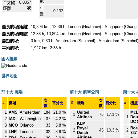
數
0,0057
至太陽
次
距離
年
0,132
數
10,894 km, 12:36 h, London (Heathrow) - Singapore (Changi
最長航程(距離):
12:36 h, 10,894 km, London (Heathrow) - Singapore (Changi
最長航程(時間):
0 km, 0:30 h, Amsterdam (Schiphol) - Amsterdam (Schiphol)
最短航程:
1,927 km, 2:38 h
平均航程:
國內航線
世界地圖
前十大 機場
前十大 航空公司
前十大 
次
次
#
#
#
機場
百分比
機場
百分比
機
數
數
1
AMS
Amsterdam
184
21.0 %
United
McD
1
75
17.1 %
Airlines
1
Dou
2
IAD
Washington
37
4.2 %
DC-
KLM
3
MCO
Orlando
33
3.8 %
Royal
Boe
2
45
10.3 %
2
4
LHR
London
32
3.6 %
Dutch
737
Airlines