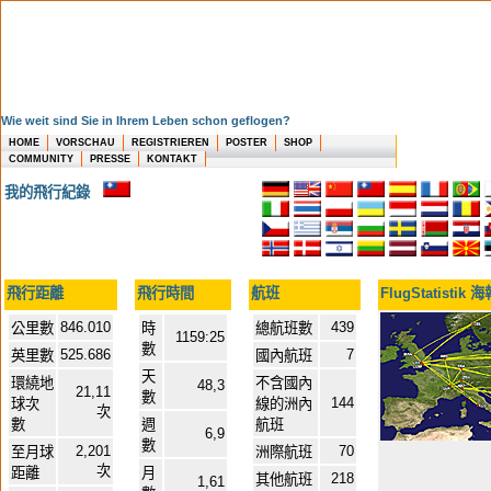
Wie weit sind Sie in Ihrem Leben schon geflogen?
HOME
VORSCHAU
REGISTRIEREN
POSTER
SHOP
COMMUNITY
PRESSE
KONTAKT
我的飛行紀錄
飛行距離
飛行時間
航班
FlugStatistik 
846.010
439
公里數
時
總航班數
1159:25
數
525.686
7
英里數
國內航班
天
環繞地
不含國內
48,3
21,11
數
144
球次
線的洲內
次
數
週
航班
6,9
數
2,201
70
至月球
洲際航班
次
距離
月
218
其他航班
1,61