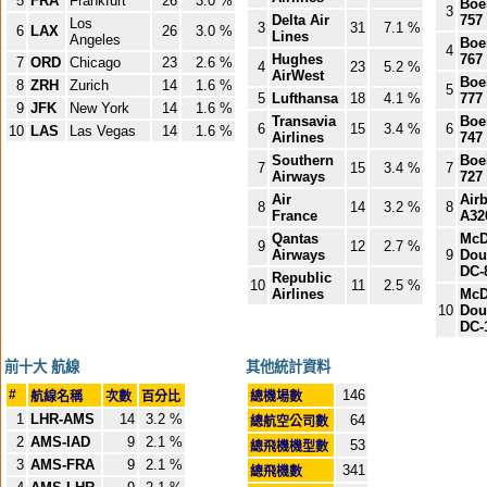
5
FRA
Frankfurt
26
3.0 %
Boe
3
Delta Air
757
Los
3
31
7.1 %
6
LAX
26
3.0 %
Lines
Angeles
Boe
4
Hughes
767
7
ORD
Chicago
23
2.6 %
4
23
5.2 %
AirWest
Boe
8
ZRH
Zurich
14
1.6 %
5
5
Lufthansa
18
4.1 %
777
9
JFK
New York
14
1.6 %
Transavia
Boe
6
15
3.4 %
6
10
LAS
Las Vegas
14
1.6 %
Airlines
747
Southern
Boe
7
15
3.4 %
7
Airways
727
Air
Air
8
14
3.2 %
8
France
A32
Qantas
McD
9
12
2.7 %
Airways
9
Dou
DC-
Republic
10
11
2.5 %
Airlines
McD
10
Dou
DC-
前十大 航線
其他統計資料
#
146
航線名稱
次數
百分比
總機場數
1
LHR-AMS
14
3.2 %
64
總航空公司數
2
AMS-IAD
9
2.1 %
53
總飛機機型數
3
AMS-FRA
9
2.1 %
341
總飛機數