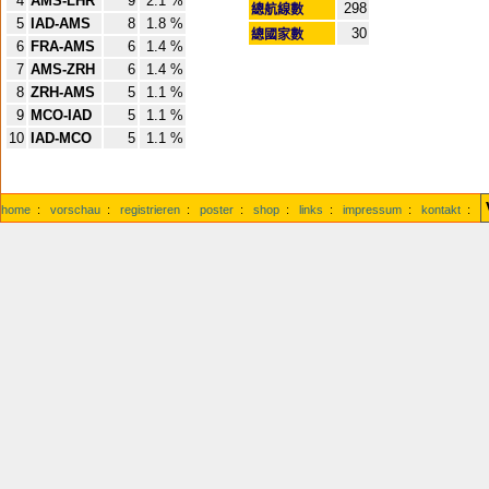
4
AMS-LHR
9
2.1 %
298
總航線數
5
IAD-AMS
8
1.8 %
30
總國家數
6
FRA-AMS
6
1.4 %
7
AMS-ZRH
6
1.4 %
8
ZRH-AMS
5
1.1 %
9
MCO-IAD
5
1.1 %
10
IAD-MCO
5
1.1 %
home
:
vorschau
:
registrieren
:
poster
:
shop
:
links
:
impressum
:
kontakt
: