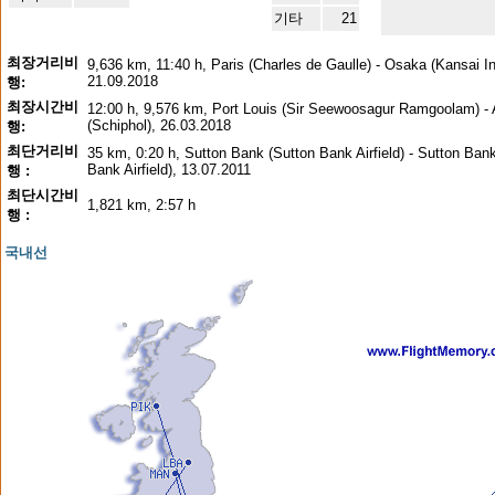
기타
21
최장거리비
9,636 km, 11:40 h, Paris (Charles de Gaulle) - Osaka (Kansai Int
21.09.2018
행:
최장시간비
12:00 h, 9,576 km, Port Louis (Sir Seewoosagur Ramgoolam) 
(Schiphol), 26.03.2018
행:
최단거리비
35 km, 0:20 h, Sutton Bank (Sutton Bank Airfield) - Sutton Ban
Bank Airfield), 13.07.2011
행 :
최단시간비
1,821 km, 2:57 h
행 :
국내선