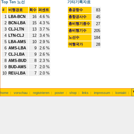
Top Ten 노선
기타기록자료
#
비행경로
회수
퍼센트
총공항수
83
1
LBA-BCN
16
4.6 %
총항공사수
45
2
BCN-LBA
15
4.3 %
총비행기종수
27
3
CLJ-LTN
13
3.7 %
총비행기수
205
4
LTN-CLJ
12
3.4 %
노선수
184
5
LBA-AMS
10
2.9 %
여행국가
28
6
AMS-LBA
9
2.6 %
7
CLJ-LBA
9
2.6 %
8
AMS-BUD
8
2.3 %
9
BUD-AMS
7
2.0 %
10
REU-LBA
7
2.0 %
home
:
vorschau
:
registrieren
:
poster
:
shop
:
links
:
impressum
:
kontakt
: