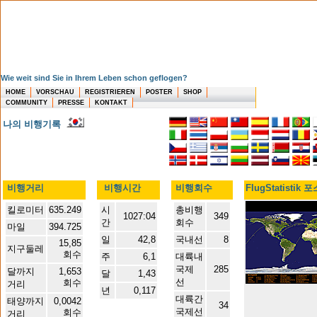
Wie weit sind Sie in Ihrem Leben schon geflogen?
HOME
VORSCHAU
REGISTRIEREN
POSTER
SHOP
COMMUNITY
PRESSE
KONTAKT
나의 비행기록
비행거리
비행시간
비행회수
FlugStatistik 
킬로미터
635.249
시
총비행
1027:04
349
간
회수
마일
394.725
일
42,8
국내선
8
15,85
지구둘레
회수
주
6,1
대륙내
국제
285
달까지
1,653
달
1,43
선
회수
거리
년
0,117
대륙간
태양까지
0,0042
34
국제선
회수
거리