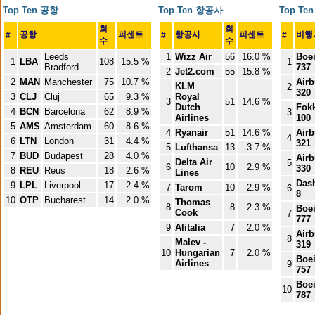
Top Ten 공항
Top Ten 항공사
Top T
회
회
공항
퍼센트
항공사
퍼센트
비행
#
#
#
수
수
Leeds
1
Wizz Air
56
16.0 %
Boe
1
LBA
108
15.5 %
1
Bradford
737
2
Jet2.com
55
15.8 %
2
MAN
Manchester
75
10.7 %
Air
KLM
2
320
3
CLJ
Cluj
65
9.3 %
Royal
3
51
14.6 %
Dutch
Fok
4
BCN
Barcelona
62
8.9 %
3
Airlines
100
5
AMS
Amsterdam
60
8.6 %
4
Ryanair
51
14.6 %
Air
4
6
LTN
London
31
4.4 %
321
5
Lufthansa
13
3.7 %
7
BUD
Budapest
28
4.0 %
Air
Delta Air
5
6
10
2.9 %
330
8
REU
Reus
18
2.6 %
Lines
Das
9
LPL
Liverpool
17
2.4 %
7
Tarom
10
2.9 %
6
8
10
OTP
Bucharest
14
2.0 %
Thomas
8
8
2.3 %
Boe
Cook
7
777
9
Alitalia
7
2.0 %
Air
8
Malev -
319
10
Hungarian
7
2.0 %
Boe
Airlines
9
757
Boe
10
787