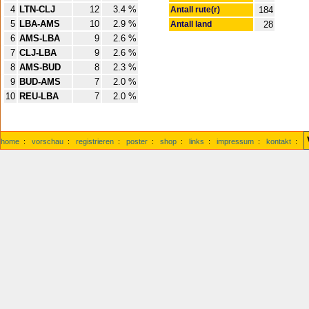
4
LTN-CLJ
12
3.4 %
Antall rute(r)
184
5
LBA-AMS
10
2.9 %
Antall land
28
6
AMS-LBA
9
2.6 %
7
CLJ-LBA
9
2.6 %
8
AMS-BUD
8
2.3 %
9
BUD-AMS
7
2.0 %
10
REU-LBA
7
2.0 %
home
:
vorschau
:
registrieren
:
poster
:
shop
:
links
:
impressum
:
kontakt
: