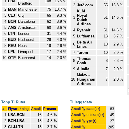
1
LBA
108
15.5 %
Bradford
2
Jet2.com
55
15.8 %
2
MAN
Manchester
75
10.7 %
KLM
3
CLJ
Cluj
65
9.3 %
Royal
3
51
14.6 %
Dutch
4
BCN
Barcelona
62
8.9 %
Airlines
5
AMS
Amsterdam
60
8.6 %
4
Ryanair
51
14.6 %
6
LTN
London
31
4.4 %
5
Lufthansa
13
3.7 %
7
BUD
Budapest
28
4.0 %
Delta Air
6
10
2.9 %
8
REU
Reus
18
2.6 %
Lines
9
LPL
Liverpool
17
2.4 %
7
Tarom
10
2.9 %
10
OTP
Bucharest
14
2.0 %
Thomas
8
8
2.3 %
Cook
9
Alitalia
7
2.0 %
Malev -
10
Hungarian
7
2.0 %
Airlines
Topp Ti Ruter
Tilleggsdata
#
Flystrekning
Antall
Prosent
Antall flyplass(er)
83
1
LBA-BCN
16
4.6 %
Antall flyselskap(er)
45
2
BCN-LBA
15
4.3 %
Antall flytype(r)
27
3
CLJ-LTN
13
3.7 %
Antall fly
205