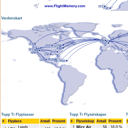
Verdenskart
Topp Ti Flyplasser
Topp Ti Flyselskaper
T
#
Flyplass
Antall
Prosent
#
Flyselskap
Antall
Prosent
Leeds
1
Wizz Air
56
16.0 %