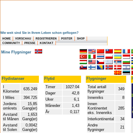
Wie weit sind Sie in Ihrem Leben schon geflogen?
HOME
VORSCHAU
REGISTRIEREN
POSTER
SHOP
COMMUNITY
PRESSE
KONTAKT
Mine Flygninger
Flydistanser
Flytid
Flygninger
I
Timer
1027:04
Total antall
635.249
349
Kilometer
flygninger
Dager
42,8
I Miles
394.725
Innenriks
8
Uker
6,1
Jordens
15,85
Innen
Måneder
1,43
omkrets
Gang(er)
Kontinentet
285
År
0,117
eks. Innenriks
Avstand
1,653
til Månen
Gang(er)
Interkontinental
34
Avstand
0,0042
Andre
21
til Solen
Gang(er)
flygninger