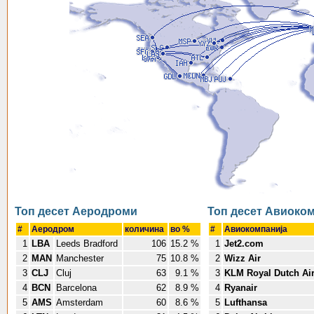
Топ десет Аеродроми
Топ десет Авиоко
#
Аеродром
количина
во %
#
Авиокомпанија
1
LBA
Leeds Bradford
106
15.2 %
1
Jet2.com
2
MAN
Manchester
75
10.8 %
2
Wizz Air
3
CLJ
Cluj
63
9.1 %
3
KLM Royal Dutch Air
4
BCN
Barcelona
62
8.9 %
4
Ryanair
5
AMS
Amsterdam
60
8.6 %
5
Lufthansa