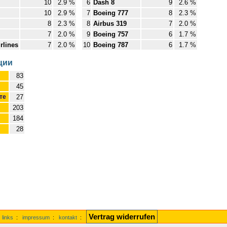
10
2.9 %
6
Dash 8
9
2.6 %
10
2.9 %
7
Boeing 777
8
2.3 %
8
2.3 %
8
Airbus 319
7
2.0 %
7
2.0 %
9
Boeing 757
6
1.7 %
rlines
7
2.0 %
10
Boeing 787
6
1.7 %
ции
83
45
ите
27
203
184
28
Vertrag widerrufen
:
links
:
impressum
:
kontakt
: