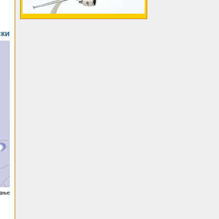
ски
вање