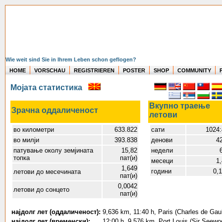
Wie weit sind Sie in Ihrem Leben schon geflogen?
HOME
VORSCHAU
REGISTRIEREN
POSTER
SHOP
COMMUNITY
Мојата статистика
Вкупно траење
Зрачна оддаличеност
летови
во километри
633.822
сати
1024:
во милји
393.838
денови
4
патување околу земјината
15,82
недели
топка
пат(и)
месеци
1
1,649
години
0,
летови до месечината
пат(и)
0,0042
летови до сонцето
пат(и)
најдолг лет (оддаличеност):
9,636 km, 11:40 h, Paris (Charles de Gaul
најдолг лет (временски):
12:00 h, 9,576 km, Port Louis (Sir Seew