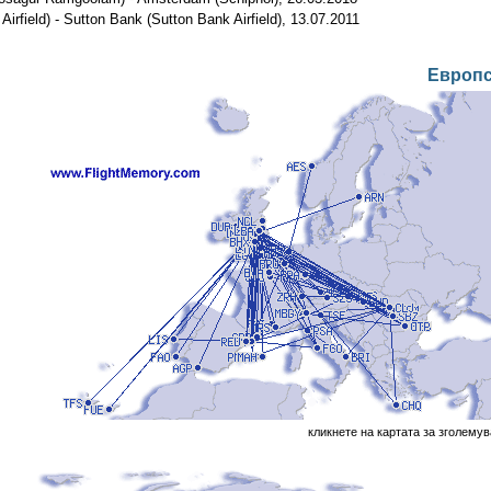
irfield) - Sutton Bank (Sutton Bank Airfield), 13.07.2011
Европ
кликнете на картата за зголему