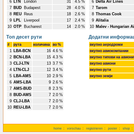
6
LTN
London
31
4.5 %
6
Delta Air Lines
7
BUD
Budapest
28
4.0 %
7
Tarom
8
REU
Reus
18
2.6 %
8
Thomas Cook
9
LPL
Liverpool
17
2.4 %
9
Alitalia
10
OTP
Bucharest
14
2.0 %
10
Malev - Hungarian Ai
Топ десет pути
Додатни информа
#
pута
количина
во %
вкупно аеродроми
1
LBA-BCN
16
4.6 %
вкупно авиокомпании
2
BCN-LBA
15
4.3 %
вкупно типови на авион
3
CLJ-LTN
13
3.7 %
вкупно авиони
4
LTN-CLJ
12
3.4 %
вкупно pути
5
LBA-AMS
10
2.9 %
вкупно земји
6
AMS-LBA
9
2.6 %
7
AMS-BUD
8
2.3 %
8
BUD-AMS
7
2.0 %
9
CLJ-LBA
7
2.0 %
10
REU-LBA
7
2.0 %
home
:
vorschau
:
registrieren
:
poster
:
shop