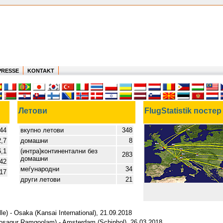
PRESSE
KONTAKT
Летови
FlugStatistik постер
44
вкупно летови
348
2,7
домашни
8
6,1
(интра)континентални без
283
домашни
,42
меѓународни
34
117
други летови
21
le) - Osaka (Kansai International), 21.09.2018
oosagur Ramgoolam) - Amsterdam (Schiphol), 26.03.2018