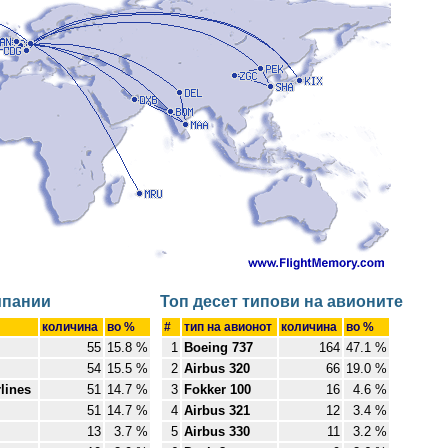
мпании
Топ десет типови на авионите
количина
во %
#
тип на авионот
количина
во %
55
15.8 %
1
Boeing 737
164
47.1 %
54
15.5 %
2
Airbus 320
66
19.0 %
lines
51
14.7 %
3
Fokker 100
16
4.6 %
51
14.7 %
4
Airbus 321
12
3.4 %
13
3.7 %
5
Airbus 330
11
3.2 %