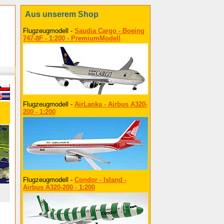
Aus unserem Shop
Flugzeugmodell -
Saudia Cargo - Boeing
747-8F - 1:200 - PremiumModell
Flugzeugmodell -
AirLanka - Airbus A320-
200 - 1:200
Flugzeugmodell -
Condor - Island -
Airbus A320-200 - 1:200