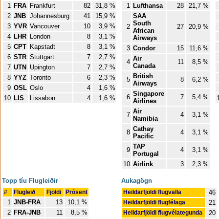
1
FRA
Frankfurt
82
31,8 %
1
Lufthansa
28
21,7 %
2
JNB
Johannesburg
41
15,9 %
SAA
South
3
YVR
Vancouver
10
3,9 %
2
27
20,9 %
African
4
LHR
London
8
3,1 %
Airways
5
CPT
Kapstadt
8
3,1 %
3
Condor
15
11,6 %
6
STR
Stuttgart
7
2,7 %
Air
4
11
8,5 %
Canada
7
UTN
Upington
7
2,7 %
British
8
YYZ
Toronto
6
2,3 %
5
8
6,2 %
Airways
9
OSL
Oslo
4
1,6 %
Singapore
6
7
5,4 %
10
LIS
Lissabon
4
1,6 %
Airlines
Air
7
4
3,1 %
Namibia
Cathay
8
4
3,1 %
Pacific
TAP
9
4
3,1 %
Portugal
10
Airlink
3
2,3 %
Topp tíu Flugleiðir
Aukagögn
#
Flugleið
Fjöldi
Prósent
Heildarfjöldi flugvalla
46
1
JNB-FRA
13
10,1 %
Heildarfjöldi flugfélaga
21
2
FRA-JNB
11
8,5 %
Heildarfjöldi flugvélategunda
20