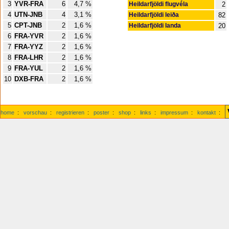
3
YVR-FRA
6
4,7 %
Heildarfjöldi flugvéla
2
4
UTN-JNB
4
3,1 %
Heildarfjöldi leiða
82
5
CPT-JNB
2
1,6 %
Heildarfjöldi landa
20
6
FRA-YVR
2
1,6 %
7
FRA-YYZ
2
1,6 %
8
FRA-LHR
2
1,6 %
9
FRA-YUL
2
1,6 %
10
DXB-FRA
2
1,6 %
home
:
vorschau
:
registrieren
:
poster
:
shop
:
links
:
impressum
:
kontakt
: