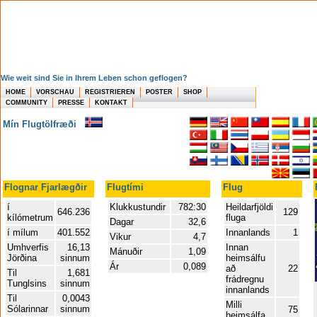
Wie weit sind Sie in Ihrem Leben schon geflogen?
HOME
VORSCHAU
REGISTRIEREN
POSTER
SHOP
COMMUNITY
PRESSE
KONTAKT
Mín Flugtölfræði
Flognar Fjarlægðir
Flugtími
Flug
í
Klukkustundir
782:30
Heildarfjöldi
646.236
129
kílómetrum
fluga
Dagar
32,6
í mílum
401.552
Innanlands
1
Vikur
4,7
Umhverfis
16,13
Innan
Mánuðir
1,09
Jörðina
sinnum
heimsálfu
Ár
0,089
að
22
Til
1,681
frádregnu
Tunglsins
sinnum
innanlands
Til
0,0043
Milli
Sólarinnar
sinnum
75
heimsálfa