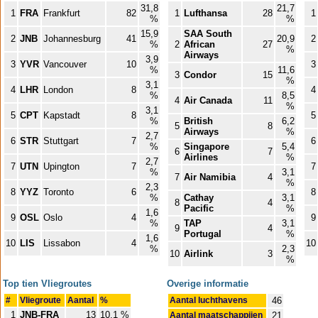
31,8
21,7
1
FRA
Frankfurt
82
1
Lufthansa
28
1
%
%
15,9
SAA South
2
JNB
Johannesburg
41
20,9
2
%
2
African
27
%
Airways
3,9
3
YVR
Vancouver
10
3
%
11,6
3
Condor
15
%
3,1
4
LHR
London
8
4
%
8,5
4
Air Canada
11
%
3,1
5
CPT
Kapstadt
8
5
%
British
6,2
5
8
Airways
%
2,7
6
STR
Stuttgart
7
6
%
Singapore
5,4
6
7
Airlines
%
2,7
7
UTN
Upington
7
7
%
3,1
7
Air Namibia
4
%
2,3
8
YYZ
Toronto
6
8
%
Cathay
3,1
8
4
Pacific
%
1,6
9
OSL
Oslo
4
9
%
TAP
3,1
9
4
Portugal
%
1,6
10
LIS
Lissabon
4
10
%
2,3
10
Airlink
3
%
Top tien Vliegroutes
Overige informatie
#
Vliegroute
Aantal
%
Aantal luchthavens
46
1
JNB-FRA
13
10,1 %
Aantal maatschappijen
21