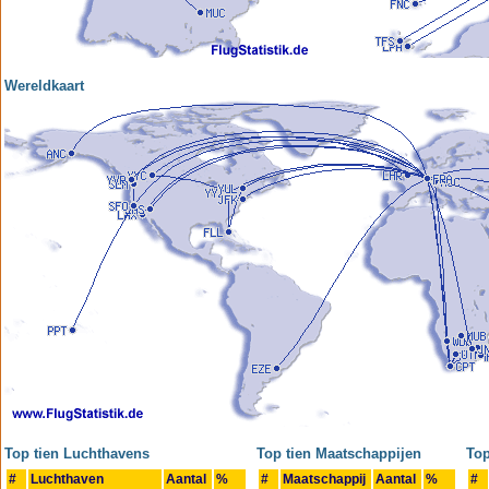
Wereldkaart
Top tien Luchthavens
Top tien Maatschappijen
Top
#
Luchthaven
Aantal
%
#
Maatschappij
Aantal
%
#