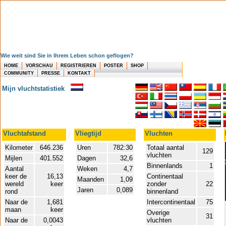
Wie weit sind Sie in Ihrem Leben schon geflogen?
HOME
VORSCHAU
REGISTRIEREN
POSTER
SHOP
COMMUNITY
PRESSE
KONTAKT
Mijn vluchtstatistiek
Vluchtafstand
Vliegtijd
Vluchten
Kilometer
646.236
Uren
782:30
Totaal aantal
129
vluchten
Mijlen
401.552
Dagen
32,6
Binnenlands
1
Aantal
Weken
4,7
keer de
16,13
Continentaal
Maanden
1,09
wereld
keer
zonder
22
Jaren
0,089
rond
binnenland
Naar de
1,681
Intercontinentaal
75
maan
keer
Overige
31
Naar de
0,0043
vluchten