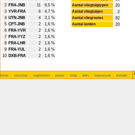
2
FRA-JNB
11
8,5 %
Aantal vliegtuigtypen
20
3
YVR-FRA
6
4,7 %
Aantal vliegtuigen
2
4
UTN-JNB
4
3,1 %
Aantal vliegroutes
82
5
CPT-JNB
2
1,6 %
Aantal landen
20
6
FRA-YVR
2
1,6 %
7
FRA-YYZ
2
1,6 %
8
FRA-LHR
2
1,6 %
9
FRA-YUL
2
1,6 %
10
DXB-FRA
2
1,6 %
home
:
vorschau
:
registrieren
:
poster
:
shop
:
links
:
impressum
:
kontakt
: