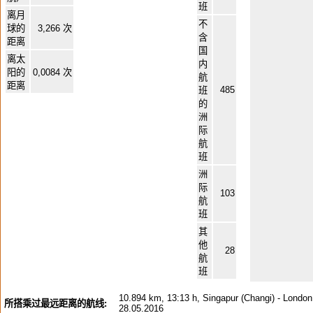
班
离月
不
球的
3,266 次
含
距离
国
离太
内
阳的
0,0084 次
航
距离
485
班
的
洲
际
航
班
洲
际
103
航
班
其
他
28
航
班
10.894 km, 13:13 h, Singapur (Changi) - London
所搭乘过最远距离的航线:
28.05.2016