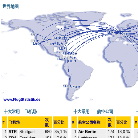
世界地图
十大常用 飞机场
十大常用 航空公司
十
次
次
#
#
#
飞机场
百分比
航空公司名称
百分比
数
数
1
STR
Stuttgart
680
35,1 %
1
Air Berlin
174
18,0 %