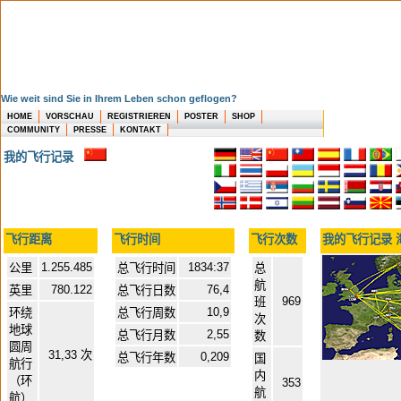
Wie weit sind Sie in Ihrem Leben schon geflogen?
HOME
VORSCHAU
REGISTRIEREN
POSTER
SHOP
COMMUNITY
PRESSE
KONTAKT
我的飞行记录
飞行距离
飞行时间
飞行次数
我的飞行记录 
1.255.485
1834:37
公里
总飞行时间
总
航
780.122
76,4
英里
总飞行日数
969
班
10,9
环绕
总飞行周数
次
地球
2,55
总飞行月数
数
圆周
31,33 次
0,209
总飞行年数
国
航行
内
（环
353
航
航）