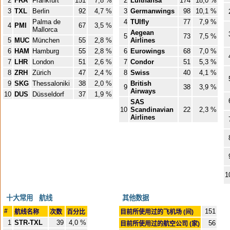
2
FRA
Frankfurt
151
7,8 %
2
Lufthansa
174
18,0 %
3
TXL
Berlin
92
4,7 %
3
Germanwings
98
10,1 %
Palma de
4
TUIfly
77
7,9 %
4
PMI
67
3,5 %
Mallorca
Aegean
5
73
7,5 %
5
MUC
München
55
2,8 %
Airlines
6
HAM
Hamburg
55
2,8 %
6
Eurowings
68
7,0 %
7
LHR
London
51
2,6 %
7
Condor
51
5,3 %
8
ZRH
Zürich
47
2,4 %
8
Swiss
40
4,1 %
9
SKG
Thessaloniki
38
2,0 %
British
9
38
3,9 %
Airways
10
DUS
Düsseldorf
37
1,9 %
SAS
10
Scandinavian
22
2,3 %
Airlines
1
十大常用 航线
其他数据
#
151
航线名称
次数
百分比
目前所使用过的飞机场 (间)
1
STR-TXL
39
4,0 %
56
目前所使用过的航空公司 (家)