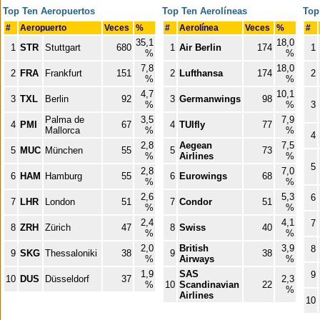
Top Ten Aeropuertos
Top Ten Aerolíneas
Top
#
Aeropuerto
Veces
%
#
Aerolínea
Veces
%
#
35,1
18,0
1
STR
Stuttgart
680
1
Air Berlin
174
1
%
%
7,8
18,0
2
FRA
Frankfurt
151
2
Lufthansa
174
2
%
%
4,7
10,1
3
TXL
Berlin
92
3
Germanwings
98
%
%
3
Palma de
3,5
7,9
4
PMI
67
4
TUIfly
77
Mallorca
%
%
4
2,8
Aegean
7,5
5
MUC
München
55
5
73
%
Airlines
%
5
2,8
7,0
6
HAM
Hamburg
55
6
Eurowings
68
%
%
2,6
5,3
6
7
LHR
London
51
7
Condor
51
%
%
2,4
4,1
7
8
ZRH
Zürich
47
8
Swiss
40
%
%
2,0
British
3,9
8
9
SKG
Thessaloniki
38
9
38
%
Airways
%
1,9
SAS
9
10
DUS
Düsseldorf
37
2,3
%
10
Scandinavian
22
%
Airlines
10