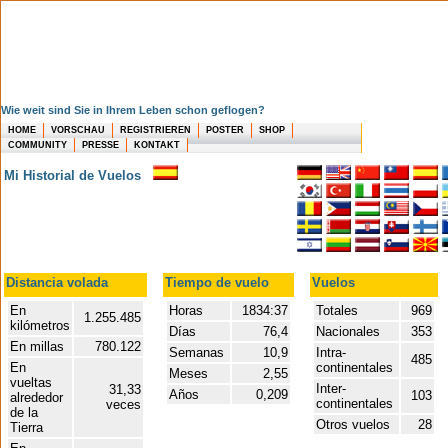
Wie weit sind Sie in Ihrem Leben schon geflogen?
HOME
VORSCHAU
REGISTRIEREN
POSTER
SHOP
COMMUNITY
PRESSE
KONTAKT
Mi Historial de Vuelos
Distancia volada
Tiempo de vuelo
Vuelos
En
Horas
1834:37
Totales
969
1.255.485
kilómetros
Días
76,4
Nacionales
353
En millas
780.122
Semanas
10,9
Intra-
485
En
continentales
Meses
2,55
vueltas
Inter-
31,33
Años
0,209
103
alrededor
continentales
veces
de la
Otros vuelos
28
Tierra