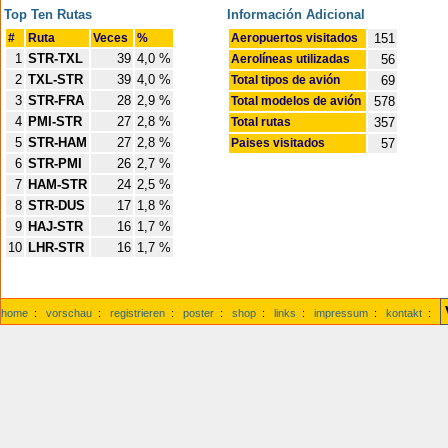
Top Ten Rutas
Información Adicional
#
Ruta
Veces
%
Aeropuertos visitados
151
1
STR-TXL
39
4,0 %
Aerolíneas utilizadas
56
2
TXL-STR
39
4,0 %
Total tipos de avión
69
3
STR-FRA
28
2,9 %
Total modelos de avión
578
4
PMI-STR
27
2,8 %
Total rutas
357
5
STR-HAM
27
2,8 %
Paises visitados
57
6
STR-PMI
26
2,7 %
7
HAM-STR
24
2,5 %
8
STR-DUS
17
1,8 %
9
HAJ-STR
16
1,7 %
10
LHR-STR
16
1,7 %
home
:
vorschau
:
registrieren
:
poster
:
shop
:
links
:
impressum
:
kontakt
: