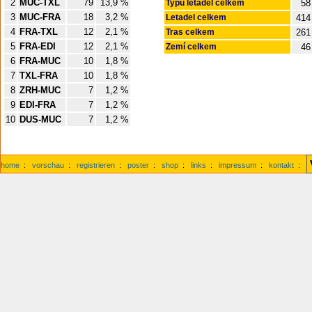
2
MUC-TXL
79
13,9 %
Typů letadel celkem
58
3
MUC-FRA
18
3,2 %
Letadel celkem
414
4
FRA-TXL
12
2,1 %
Tras celkem
261
5
FRA-EDI
12
2,1 %
Zemí celkem
46
6
FRA-MUC
10
1,8 %
7
TXL-FRA
10
1,8 %
8
ZRH-MUC
7
1,2 %
9
EDI-FRA
7
1,2 %
10
DUS-MUC
7
1,2 %
home
:
vorschau
:
registrieren
:
poster
:
shop
:
links
:
impressum
:
kontakt
: