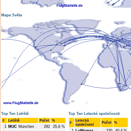
Mapa Světa
Top Ten Letiště
Top Ten Letecké společnosti
#
Letiště
Počet
%
Letecká
#
Počet
%
společnost
1
MUC
München
292
25,6 %
1
Lufthansa
230
40,4 %