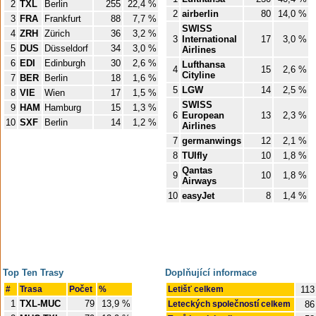
2
TXL
Berlin
255
22,4 %
2
airberlin
80
14,0 %
3
FRA
Frankfurt
88
7,7 %
SWISS
4
ZRH
Zürich
36
3,2 %
3
International
17
3,0 %
5
DUS
Düsseldorf
34
3,0 %
Airlines
6
EDI
Edinburgh
30
2,6 %
Lufthansa
4
15
2,6 %
Cityline
7
BER
Berlin
18
1,6 %
5
LGW
14
2,5 %
8
VIE
Wien
17
1,5 %
SWISS
9
HAM
Hamburg
15
1,3 %
6
European
13
2,3 %
10
SXF
Berlin
14
1,2 %
Airlines
7
germanwings
12
2,1 %
8
TUIfly
10
1,8 %
Qantas
9
10
1,8 %
Airways
10
easyJet
8
1,4 %
Top Ten Trasy
Doplňující informace
#
Trasa
Počet
%
Letišť celkem
113
1
TXL-MUC
79
13,9 %
Leteckých společností celkem
86