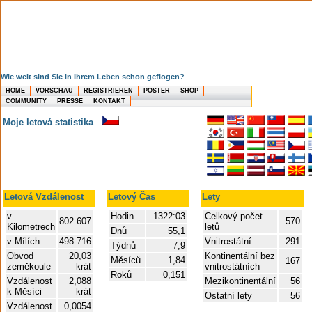
Wie weit sind Sie in Ihrem Leben schon geflogen?
HOME
VORSCHAU
REGISTRIEREN
POSTER
SHOP
COMMUNITY
PRESSE
KONTAKT
Moje letová statistika
Letová Vzdálenost
Letový Čas
Lety
v
Hodin
1322:03
Celkový počet
802.607
570
Kilometrech
letů
Dnů
55,1
v Mílích
498.716
Vnitrostátní
291
Týdnů
7,9
Obvod
20,03
Kontinentální bez
Měsíců
1,84
167
zeměkoule
krát
vnitrostátních
Roků
0,151
Vzdálenost
2,088
Mezikontinentální
56
k Měsíci
krát
Ostatní lety
56
Vzdálenost
0,0054