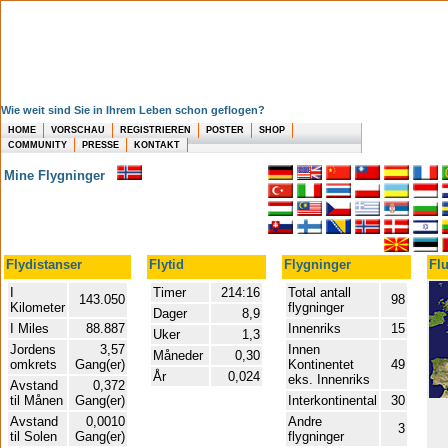
Wie weit sind Sie in Ihrem Leben schon geflogen?
HOME
VORSCHAU
REGISTRIEREN
POSTER
SHOP
COMMUNITY
PRESSE
KONTAKT
Mine Flygninger
Flydistanser
Flytid
Flygninger
Flu
I
Timer
214:16
Total antall
143.050
98
Kilometer
flygninger
Dager
8,9
I Miles
88.887
Innenriks
15
Uker
1,3
Jordens
3,57
Innen
Måneder
0,30
omkrets
Gang(er)
Kontinentet
49
År
0,024
eks. Innenriks
Avstand
0,372
til Månen
Gang(er)
Interkontinental
30
Avstand
0,0010
Andre
3
til Solen
Gang(er)
flygninger