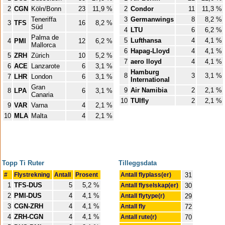
2
CGN
Köln/Bonn
23
11,9 %
2
Condor
11
11,3 %
Teneriffa
3
Germanwings
8
8,2 %
3
TFS
16
8,2 %
Süd
4
LTU
6
6,2 %
Palma de
5
Lufthansa
4
4,1 %
4
PMI
12
6,2 %
Mallorca
6
Hapag-Lloyd
4
4,1 %
5
ZRH
Zürich
10
5,2 %
7
aero lloyd
4
4,1 %
6
ACE
Lanzarote
6
3,1 %
Hamburg
8
3
3,1 %
7
LHR
London
6
3,1 %
International
Gran
9
Air Namibia
2
2,1 %
8
LPA
6
3,1 %
Canaria
10
TUIfly
2
2,1 %
9
VAR
Varna
4
2,1 %
10
MLA
Malta
4
2,1 %
Topp Ti Ruter
Tilleggsdata
#
Flystrekning
Antall
Prosent
Antall flyplass(er)
31
1
TFS-DUS
5
5,2 %
Antall flyselskap(er)
30
2
PMI-DUS
4
4,1 %
Antall flytype(r)
29
3
CGN-ZRH
4
4,1 %
Antall fly
72
4
ZRH-CGN
4
4,1 %
Antall rute(r)
70