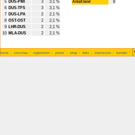
5
DUS-PMI
3
3,1 %
Antall land
9
6
DUS-TFS
3
3,1 %
7
DUS-LPA
2
2,1 %
8
OST-OST
2
2,1 %
9
LHR-DUS
2
2,1 %
10
MLA-DUS
2
2,1 %
home
:
vorschau
:
registrieren
:
poster
:
shop
:
links
:
impressum
:
kontakt
: