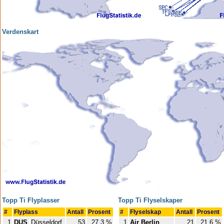
Verdenskart
Topp Ti Flyplasser
Topp Ti Flyselskaper
#
Flyplass
Antall
Prosent
#
Flyselskap
Antall
Prosent
1
DUS
Düsseldorf
53
27,3 %
1
Air Berlin
21
21,6 %