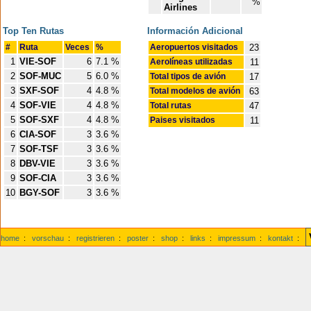
%
Airlines
Top Ten Rutas
Información Adicional
#
Ruta
Veces
%
Aeropuertos visitados
23
1
VIE-SOF
6
7.1 %
Aerolíneas utilizadas
11
2
SOF-MUC
5
6.0 %
Total tipos de avión
17
3
SXF-SOF
4
4.8 %
Total modelos de avión
63
4
SOF-VIE
4
4.8 %
Total rutas
47
5
SOF-SXF
4
4.8 %
Paises visitados
11
6
CIA-SOF
3
3.6 %
7
SOF-TSF
3
3.6 %
8
DBV-VIE
3
3.6 %
9
SOF-CIA
3
3.6 %
10
BGY-SOF
3
3.6 %
home
:
vorschau
:
registrieren
:
poster
:
shop
:
links
:
impressum
:
kontakt
: