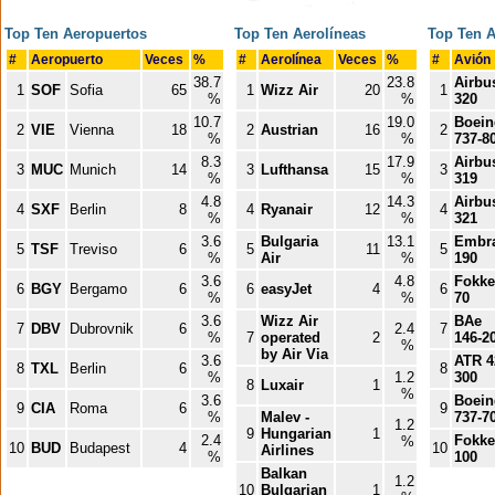
Top Ten Aeropuertos
Top Ten Aerolíneas
Top Ten 
#
Aeropuerto
Veces
%
#
Aerolínea
Veces
%
#
Avión
38.7
23.8
Airbu
1
SOF
Sofia
65
1
Wizz Air
20
1
%
%
320
10.7
19.0
Boein
2
VIE
Vienna
18
2
Austrian
16
2
%
%
737-8
8.3
17.9
Airbu
3
MUC
Munich
14
3
Lufthansa
15
3
%
%
319
4.8
14.3
Airbu
4
SXF
Berlin
8
4
Ryanair
12
4
%
%
321
3.6
Bulgaria
13.1
Embr
5
TSF
Treviso
6
5
11
5
%
Air
%
190
3.6
4.8
Fokke
6
BGY
Bergamo
6
6
easyJet
4
6
%
%
70
3.6
Wizz Air
BAe
7
DBV
Dubrovnik
6
2.4
7
%
7
operated
2
146-2
%
by Air Via
3.6
ATR 4
8
TXL
Berlin
6
8
%
1.2
300
8
Luxair
1
%
3.6
Boein
9
CIA
Roma
6
9
%
Malev -
737-7
1.2
9
Hungarian
1
2.4
Fokke
%
10
BUD
Budapest
4
10
Airlines
%
100
Balkan
1.2
10
Bulgarian
1