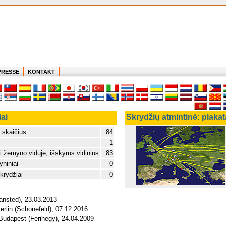
PRESSE
KONTAKT
ai
Skrydžių atmintinė: plaka
 skaičius
84
1
i žemyno viduje, išskyrus vidinius
83
niniai
0
krydžiai
0
ansted), 23.03.2013
Berlin (Schonefeld), 07.12.2016
Budapest (Ferihegy), 24.04.2009