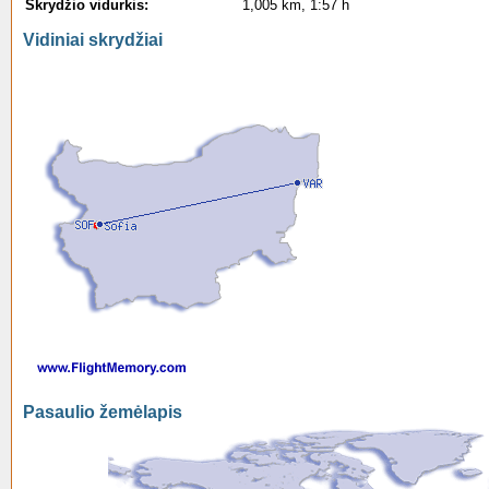
Skrydžio vidurkis:
1,005 km, 1:57 h
Vidiniai skrydžiai
Pasaulio žemėlapis