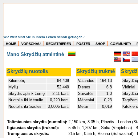
Wie weit sind Sie in Ihrem Leben schon geflogen?
HOME
VORSCHAU
REGISTRIEREN
POSTER
SHOP
COMMUNITY
Mano Skrydžių atmintinė
Skrydžių nuotolis
Skrydžių trukmė
Skrydži
Kilometrų
84.409
Valandos
164:13
Skrydžių
Mylių
52.449
Dienos
6,8
Vidiniai
Skrydis aplink žemę
2,11 kart.
Savaitės
1,0
Skrydžia
Nuotolis iki Mėnulio
0,220 kart.
Mėnesiai
0,23
Tarpžemy
Nuotolis iki Saulės
0,0006 kart.
Metai
0,019
Kitokie s
Tolimiausias skrydis (nuotolis):
2,150 km, 3:35 h, Plovdiv - London (St
Ilgiausias skrydis (trukmė):
5:45 h, 1,307 km, Sofia (Vrajdebna) - 
Trumpiausias skrydis:
215 km, 0:55 h, Vienna (Schwechat) - 