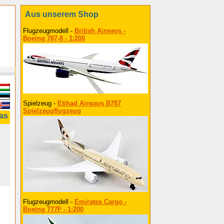
Aus unserem Shop
Flugzeugmodell -
British Airways -
Boeing 787-8 - 1:200
Spielzeug -
Etihad Airways B787
Spielzeugflugzeug
tas
Flugzeugmodell -
Emirates Cargo -
Boeing 777F - 1:200