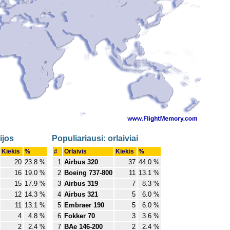
ijos
Populiariausi: orlaiviai
Kiekis
%
#
Orlaivis
Kiekis
%
20
23.8 %
1
Airbus 320
37
44.0 %
16
19.0 %
2
Boeing 737-800
11
13.1 %
15
17.9 %
3
Airbus 319
7
8.3 %
12
14.3 %
4
Airbus 321
5
6.0 %
11
13.1 %
5
Embraer 190
5
6.0 %
4
4.8 %
6
Fokker 70
3
3.6 %
2
2.4 %
7
BAe 146-200
2
2.4 %