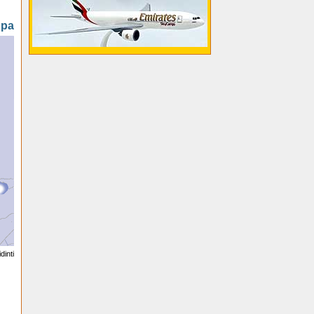
opa
dinti