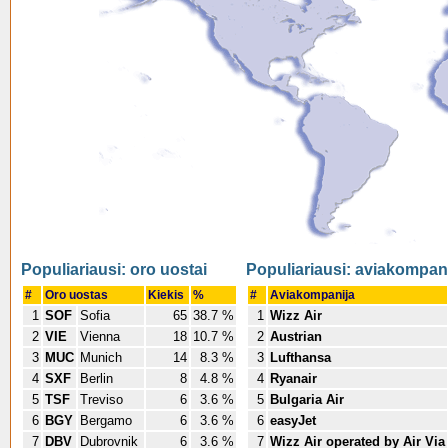
Populiariausi: oro uostai
Populiariausi: aviakompan
#
Oro uostas
Kiekis
%
#
Aviakompanija
1
SOF
Sofia
65
38.7 %
1
Wizz Air
2
VIE
Vienna
18
10.7 %
2
Austrian
3
MUC
Munich
14
8.3 %
3
Lufthansa
4
SXF
Berlin
8
4.8 %
4
Ryanair
5
TSF
Treviso
6
3.6 %
5
Bulgaria Air
6
BGY
Bergamo
6
3.6 %
6
easyJet
7
DBV
Dubrovnik
6
3.6 %
7
Wizz Air operated by Air Via