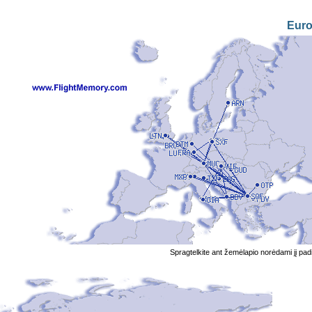
Eur
Spragtelkite ant žemėlapio norėdami jį padi