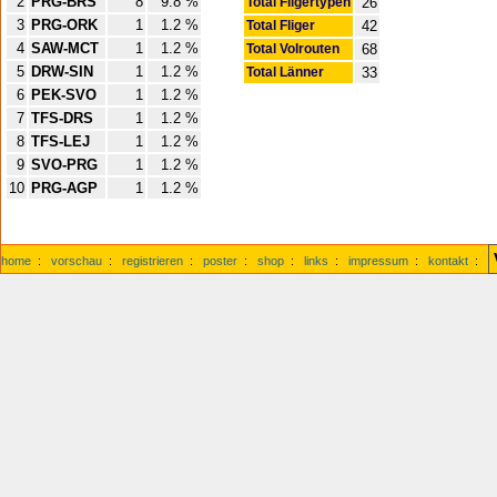
2
PRG-BRS
8
9.8 %
Total Fligertypen
26
3
PRG-ORK
1
1.2 %
Total Fliger
42
4
SAW-MCT
1
1.2 %
Total Volrouten
68
5
DRW-SIN
1
1.2 %
Total Länner
33
6
PEK-SVO
1
1.2 %
7
TFS-DRS
1
1.2 %
8
TFS-LEJ
1
1.2 %
9
SVO-PRG
1
1.2 %
10
PRG-AGP
1
1.2 %
home
:
vorschau
:
registrieren
:
poster
:
shop
:
links
:
impressum
:
kontakt
: