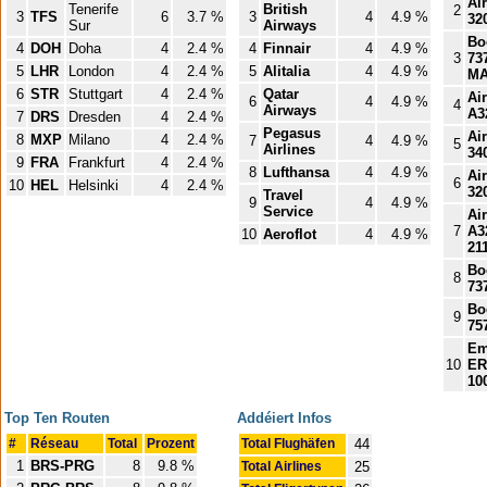
Ai
Tenerife
British
2
3
TFS
6
3.7 %
3
4
4.9 %
32
Sur
Airways
Bo
4
DOH
Doha
4
2.4 %
4
Finnair
4
4.9 %
3
73
5
LHR
London
4
2.4 %
5
Alitalia
4
4.9 %
M
6
STR
Stuttgart
4
2.4 %
Qatar
Ai
6
4
4.9 %
4
Airways
A3
7
DRS
Dresden
4
2.4 %
Pegasus
Ai
8
MXP
Milano
4
2.4 %
7
4
4.9 %
5
Airlines
34
9
FRA
Frankfurt
4
2.4 %
8
Lufthansa
4
4.9 %
Ai
6
10
HEL
Helsinki
4
2.4 %
32
Travel
9
4
4.9 %
Service
Ai
7
A3
10
Aeroflot
4
4.9 %
21
Bo
8
73
Bo
9
75
Em
10
ER
10
Top Ten Routen
Addéiert Infos
#
Réseau
Total
Prozent
Total Flughäfen
44
1
BRS-PRG
8
9.8 %
Total Airlines
25