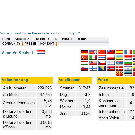
Wie weit sind Sie in Ihrem Leben schon geflogen?
HOME
VORSCHAU
REGISTRIEREN
POSTER
SHOP
COMMUNITY
PRESSE
KONTAKT
Meng VolStatistik
Volentfernung
Volzäitspan
Volen
An Kilometer
229.695
Stonnen
317:47
Zesummenziel
82
An Meilen
142.725
Dag
13,2
Intern
0
5,73
Wochen
1,9
Kontinental
Äerdumrëndengen
41
mol
ouni Intern
Mount
0,44
Distanz biss bei
0,598
Interkontinental
27
Joër
0,036
d'Mound
mol
Anert Volen
14
Distanz biss bei
0,0015
d'Sonn
mol