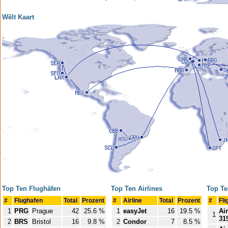
Wëlt Kaart
Top Ten Flughäfen
Top Ten Airlines
Top Te
#
Flughafen
Total
Prozent
#
Airline
Total
Prozent
#
Fli
1
PRG
Prague
42
25.6 %
1
easyJet
16
19.5 %
Ai
1
31
2
BRS
Bristol
16
9.8 %
2
Condor
7
8.5 %