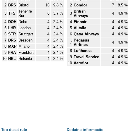
2
BRS
Bristol
16
9.8 %
2
Condor
7
8.5 %
Tenerife
British
3
TFS
6
3.7 %
3
4
4.9 %
Sur
Airways
4
DOH
Doha
4
2.4 %
4
Finnair
4
4.9 %
5
LHR
London
4
2.4 %
5
Alitalia
4
4.9 %
6
STR
Stuttgart
4
2.4 %
6
Qatar Airways
4
4.9 %
7
DRS
Dresden
4
2.4 %
Pegasus
7
4
4.9 %
Airlines
8
MXP
Milano
4
2.4 %
8
Lufthansa
4
4.9 %
9
FRA
Frankfurt
4
2.4 %
9
Travel Service
4
4.9 %
10
HEL
Helsinki
4
2.4 %
10
Aeroflot
4
4.9 %
Top deset rute
Dodatne informacije