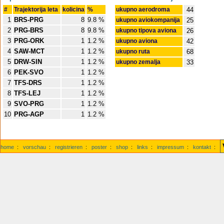
#
Trajektorija leta
kolicina
%
ukupno aerodroma
44
1
BRS-PRG
8
9.8 %
ukupno aviokompanija
25
2
PRG-BRS
8
9.8 %
ukupno tipova aviona
26
3
PRG-ORK
1
1.2 %
ukupno aviona
42
4
SAW-MCT
1
1.2 %
ukupno ruta
68
5
DRW-SIN
1
1.2 %
ukupno zemalja
33
6
PEK-SVO
1
1.2 %
7
TFS-DRS
1
1.2 %
8
TFS-LEJ
1
1.2 %
9
SVO-PRG
1
1.2 %
10
PRG-AGP
1
1.2 %
home
:
vorschau
:
registrieren
:
poster
:
shop
:
links
:
impressum
:
kontakt
: