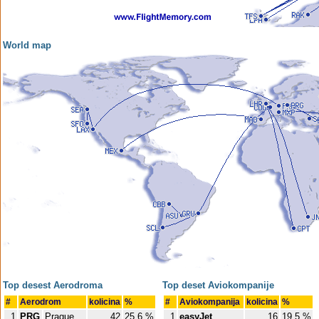
World map
Top desest Aerodroma
Top deset Aviokompanije
#
Aerodrom
kolicina
%
#
Aviokompanija
kolicina
%
1
PRG
Prague
42
25.6 %
1
easyJet
16
19.5 %