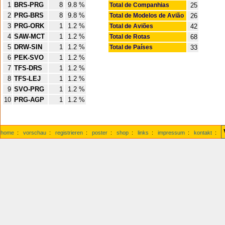
1
BRS-PRG
8
9.8 %
Total de Companhias
25
2
PRG-BRS
8
9.8 %
Total de Modelos de Avião
26
3
PRG-ORK
1
1.2 %
Total de Aviões
42
4
SAW-MCT
1
1.2 %
Total de Rotas
68
5
DRW-SIN
1
1.2 %
Total de Países
33
6
PEK-SVO
1
1.2 %
7
TFS-DRS
1
1.2 %
8
TFS-LEJ
1
1.2 %
9
SVO-PRG
1
1.2 %
10
PRG-AGP
1
1.2 %
home
:
vorschau
:
registrieren
:
poster
:
shop
:
links
:
impressum
:
kontakt
: