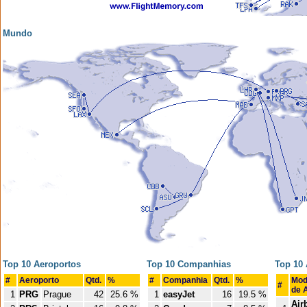
Mundo
Top 10 Aeroportos
Top 10 Companhias
Top 10
#
Aeroporto
Qtd.
%
#
Companhia
Qtd.
%
Mod
#
de 
1
PRG
Prague
42
25.6 %
1
easyJet
16
19.5 %
Air