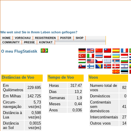
Wie weit sind Sie in Ihrem Leben schon geflogen?
HOME
VORSCHAU
REGISTRIEREN
POSTER
SHOP
COMMUNITY
PRESSE
KONTAKT
O meu FlugStatistik
Distâncias de Voo
Tempo de Voo
Voos
Em
Horas
317:47
Numero total de
229.695
82
Quilómetros
voos
Dias
13,2
Em Milhas
142.725
Domésticos
0
Semanas
1,9
Circum-
5,73
Continentais
Meses
0,44
navegação
vez(es)
sem
41
Anos
0,036
domésticos
Distância à
0,598
Lua
vez(es)
Intercontinentais
27
Distância
0,0015
Outros voos
14
ao Sol
vez(es)