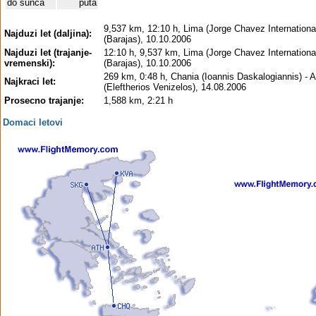
do sunca
puta
9,537 km, 12:10 h, Lima (Jorge Chavez International
Najduzi let (daljina):
(Barajas), 10.10.2006
Najduzi let (trajanje-
12:10 h, 9,537 km, Lima (Jorge Chavez International
vremenski):
(Barajas), 10.10.2006
269 km, 0:48 h, Chania (Ioannis Daskalogiannis) - 
Najkraci let:
(Eleftherios Venizelos), 14.08.2006
Prosecno trajanje:
1,588 km, 2:21 h
Domaci letovi