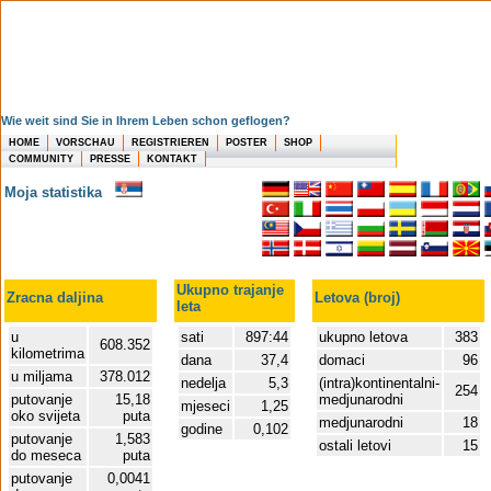
Wie weit sind Sie in Ihrem Leben schon geflogen?
HOME
VORSCHAU
REGISTRIEREN
POSTER
SHOP
COMMUNITY
PRESSE
KONTAKT
Moja statistika
Ukupno trajanje
Zracna daljina
Letova (broj)
leta
u
sati
897:44
ukupno letova
383
608.352
kilometrima
dana
37,4
domaci
96
u miljama
378.012
nedelja
5,3
(intra)kontinentalni-
254
putovanje
15,18
medjunarodni
mjeseci
1,25
oko svijeta
puta
medjunarodni
18
godine
0,102
putovanje
1,583
ostali letovi
15
do meseca
puta
putovanje
0,0041