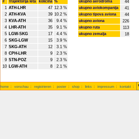
#
Trajektorija leta
kolicina
%
ukupno aerodroma
44
1
ATH-LHR
47
12.3 %
ukupno aviokompanija
41
2
ATH-KVA
39
10.2 %
ukupno tipova aviona
44
3
KVA-ATH
36
9.4 %
ukupno aviona
226
4
LHR-ATH
35
9.1 %
ukupno ruta
113
5
LGW-SKG
17
4.4 %
ukupno zemalja
18
6
SKG-LGW
15
3.9 %
7
SKG-ATH
12
3.1 %
8
CPH-LHR
9
2.3 %
9
STN-POZ
9
2.3 %
10
LGW-ATH
8
2.1 %
home
:
vorschau
:
registrieren
:
poster
:
shop
:
links
:
impressum
:
kontakt
: