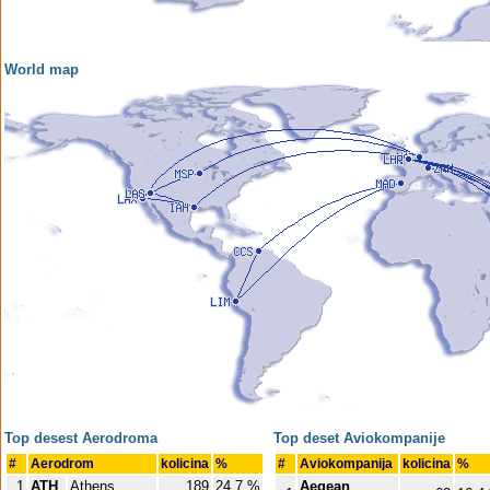
World map
Top desest Aerodroma
Top deset Aviokompanije
#
Aerodrom
kolicina
%
#
Aviokompanija
kolicina
%
1
ATH
Athens
189
24.7 %
Aegean