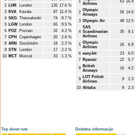
1
63
16.4
Airlines
2
LHR
London
135
17.6 %
Olympic
3
KVA
Kavala
87
11.4 %
2
56
14.6
Airways
4
SKG
Thessaloniki
74
9.7 %
3
Olympic Air
48
12.5
5
LGW
London
65
8.5 %
SAS
6
POZ
Poznan
32
4.2 %
4
Scandinavian
35
9.1
Airlines
7
CPH
Copenhagen
20
2.6 %
Olympic
8
ARN
Stockholm
18
2.3 %
5
26
6.8
Airlines
9
STN
London
17
2.2 %
6
easyJet
23
6.0
10
MCT
Muscat
10
1.3 %
7
Ryanair
22
5.7
British
8
16
4.2
Airways
LOT Polish
9
9
2.3
Airlines
10
Alitalia
9
2.3
Top deset rute
Dodatne informacije